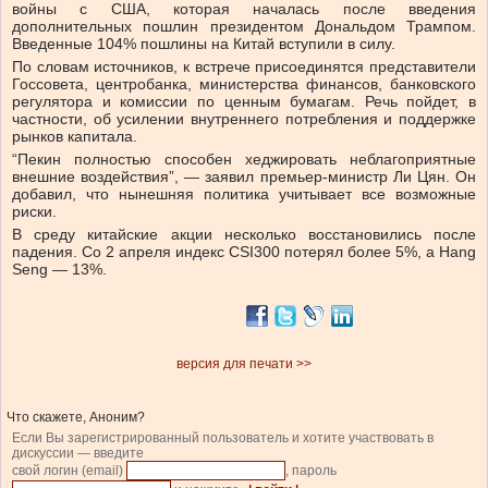
войны с США, которая началась после введения
дополнительных пошлин президентом Дональдом Трампом.
Введенные
104% пошлины
на Китай вступили в силу.
По словам источников, к встрече присоединятся представители
Госсовета, центробанка, министерства финансов, банковского
регулятора и комиссии по ценным бумагам. Речь пойдет, в
частности, об усилении внутреннего потребления и поддержке
рынков капитала.
“Пекин полностью способен хеджировать неблагоприятные
внешние воздействия”, — заявил премьер-министр Ли Цян. Он
добавил, что нынешняя политика учитывает все возможные
риски.
В среду китайские акции несколько восстановились после
падения. Со 2 апреля индекс CSI300 потерял более 5%, а Hang
Seng — 13%.
версия для печати >>
Что скажете, Аноним?
Если Вы зарегистрированный пользователь и хотите участвовать в
дискуссии — введите
свой логин (email)
, пароль