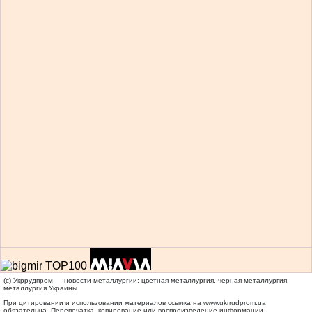
(c) Укррудпром — новости металлургии: цветная металлургия, черная металлургия,
металлургия Украины
При цитировании и использовании материалов ссылка на
www.ukrrudprom.ua
обязательна. Перепечатка, копирование или воспроизведение информации,