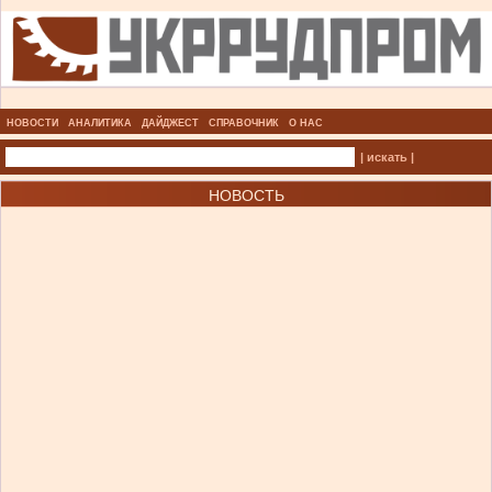
НОВОСТИ
АНАЛИТИКА
ДАЙДЖЕСТ
СПРАВОЧНИК
О НАС
| искать |
НОВОСТЬ