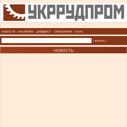
НОВОСТИ
АНАЛИТИКА
ДАЙДЖЕСТ
СПРАВОЧНИК
О НАС
| искать |
НОВОСТЬ