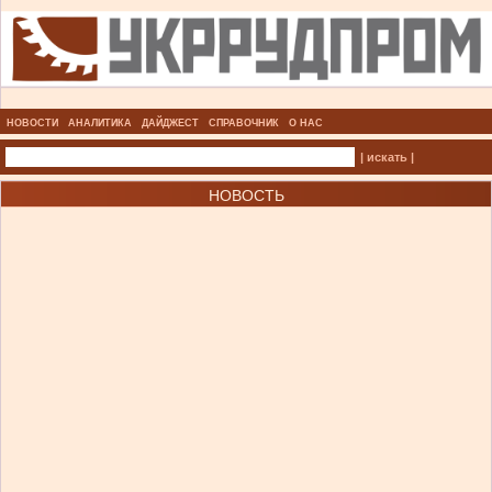
НОВОСТИ
АНАЛИТИКА
ДАЙДЖЕСТ
СПРАВОЧНИК
О НАС
| искать |
НОВОСТЬ