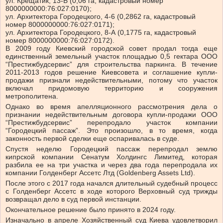
ул. Крещатик, 13-Б (0,06 га, кадастровый номер
8000000000:76:027:0170);
ул. Архитектора Городецкого, 4-6 (0,2862 га, кадастровый
номер 8000000000:76:027:0171);
ул. Архитектора Городецкого, 8-А (0,1775 га, кадастровый
номер 8000000000:76:027:0172).
В 2009 году Киевский городской совет продал тогда еще
единственный земельный участок площадью 0,5 гектара ООО
“Престижбудсервис” для строительства паркинга. В течение
2011-2013 годов решение Киевсовета и соглашение купли-
продажи признали недействительными, потому что участок
включал придомовую территорию и сооружения
метрополитена.
Однако во время апелляционного рассмотрения дела о
признании недействительным договора купли-продажи ООО
“Престижбудсервис” перепродало участок компании
“Городецкий пассаж”. Это произошло, в то время, когда
законность первой сделки еще оспаривалась в суде.
Спустя неделю Городецкий пассаж перепродал землю
кипрской компании Сенатум Холдингс Лимитед, которая
разбила ее на три участка и через два года перепродала их
компании Голденберг Ассетс Лтд (Goldenberg Assets Ltd).
После этого с 2017 года начался длительный судебный процесс
с Голденберг Ассетс в ходе которого Верховный суд трижды
возвращал дело в суд первой инстанции.
Окончательное решение было принято в 2024 году.
Изначально в апреле Хозяйственный суд Киева удовлетворил