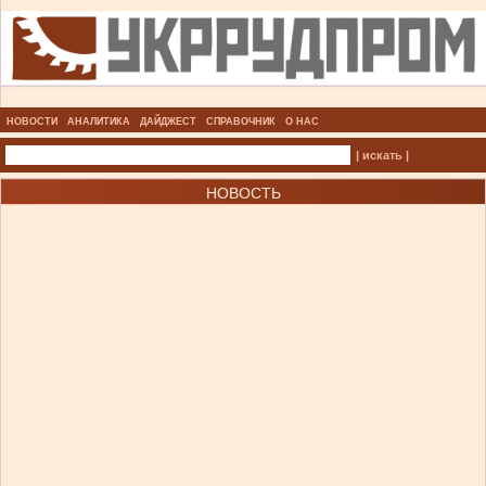
НОВОСТИ
АНАЛИТИКА
ДАЙДЖЕСТ
СПРАВОЧНИК
О НАС
| искать |
НОВОСТЬ