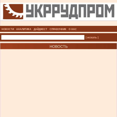
НОВОСТИ
АНАЛИТИКА
ДАЙДЖЕСТ
СПРАВОЧНИК
О НАС
| искать |
НОВОСТЬ