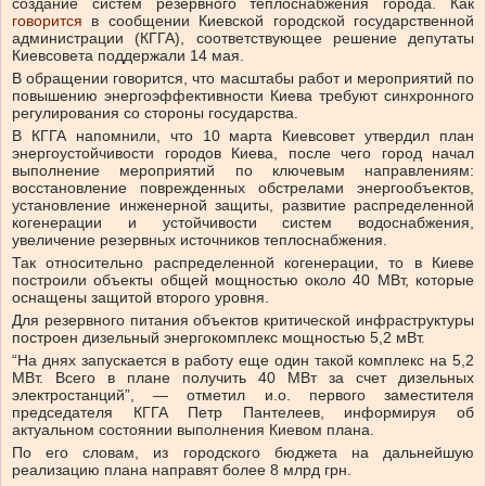
создание систем резервного теплоснабжения города.
Как
говорится
в сообщении Киевской городской государственной
администрации (КГГА), соответствующее решение депутаты
Киевсовета поддержали 14 мая.
В обращении говорится, что масштабы работ и мероприятий по
повышению энергоэффективности Киева требуют синхронного
регулирования со стороны государства.
В КГГА напомнили, что 10 марта Киевсовет утвердил план
энергоустойчивости городов Киева, после чего город начал
выполнение мероприятий по ключевым направлениям:
восстановление поврежденных обстрелами энергообъектов,
установление инженерной защиты, развитие распределенной
когенерации и устойчивости систем водоснабжения,
увеличение резервных источников теплоснабжения.
Так относительно распределенной когенерации, то в Киеве
построили объекты общей мощностью около 40 МВт, которые
оснащены защитой второго уровня.
Для резервного питания объектов критической инфраструктуры
построен дизельный энергокомплекс мощностью 5,2 мВт.
“На днях запускается в работу еще один такой комплекс на 5,2
МВт. Всего в плане получить 40 МВт за счет дизельных
электростанций”, — отметил и.о. первого заместителя
председателя КГГА Петр Пантелеев, информируя об
актуальном состоянии выполнения Киевом плана.
По его словам, из городского бюджета на дальнейшую
реализацию плана направят более 8 млрд грн.