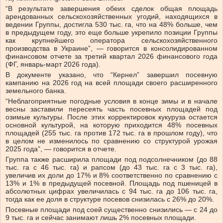
“В результате завершения обеих сделок общая площадь
арендованных сельскохозяйственных угодий, находящихся в
ведении Группы, достигла 530 тыс. га, что на 48% больше, чем
в предыдущем году, это еще больше укрепило позиции Группы
как крупнейшего оператора сельскохозяйственного
производства в Украине”, — говорится в консолидированном
финансовом отчете за третий квартал 2026 финансового года
(ФГ, январь-март 2026 года).
В документе указано, что “Кернел” завершил посевную
кампанию на 2026 год на всей площади своего расширенного
земельного банка.
“Неблагоприятные погодные условия в конце зимы и в начале
весны заставили пересеять часть посевных площадей под
озимые культуры. После этих корректировок кукуруза остается
основной культурой, на которую приходится 48% посевных
площадей (255 тыс. га против 172 тыс. га в прошлом году), что
в целом не изменилось по сравнению со структурой урожая
2025 года”, — говорится в отчете.
Группа также расширила площади под подсолнечником (до 88
тыс. га с 46 тыс. га) и рапсом (до 43 тыс. га с 3 тыс. га),
увеличив их доли до 17% и 8% соответственно по сравнению с
13% и 1% в предыдущей посевной. Площадь под пшеницей в
абсолютных цифрах увеличилась с 94 тыс. га до 106 тыс. га,
тогда как ее доля в структуре посевов снизилась с 26% до 20%.
Посевные площади под соей существенно снизились — с 24 до
9 тыс. га и сейчас занимают лишь 2% посевных площади.