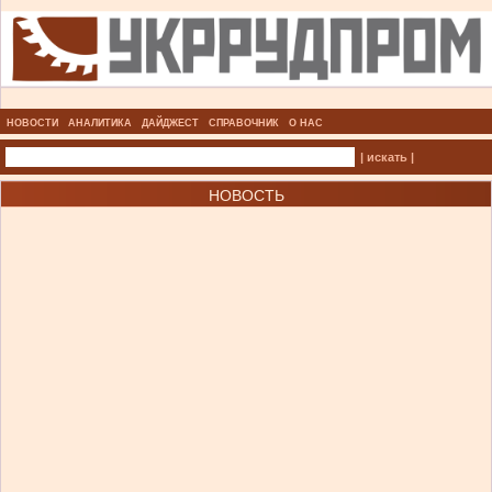
НОВОСТИ
АНАЛИТИКА
ДАЙДЖЕСТ
СПРАВОЧНИК
О НАС
| искать |
НОВОСТЬ