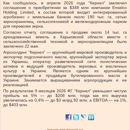
Как сообщалось, в апреле 2026 года “Кернел” заключил
соглашение о приобретении за $348 млн компании Enselco
Holding Limited, в состав которой входит интегрированный
агробизнес с земельным банком около 190 тыс. га, сетью
зернохранилищ, сельхозтехникой и железнодорожным парком
для перевозки зерна.
Согласно отчету, соглашение о продаже около 14 тыс. га
арендованных земель в Харьковской области вместе с
сельскохозяйственной техникой и зернохранилищем было
заключено 22 мая.
Агрохолдинг “Кернел” — крупнейший мировой производитель и
экспортер подсолнечного масла, крупнейший экспортер зерна
из Украины, оператор разветвленной сети логистических
активов и ведущий производитель зерновых и масличных
культур в Украине. Является одним из крупнейших
производителей и продавцов бутилированного масла в
Украине. Занимается выращиванием агропродукции и ее
реализацией.
По результатам 9 месяцев 2026 ФГ “Кернел” уменьшил чистую
прибыль на 5% — до $208 млн, тогда как его выручка
увеличилась на 0,4% — до $3 млрд 92 млн, а EBITDA — на 1%,
до $403 млн.