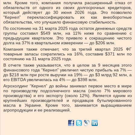
млн. Кроме того, компания получила расширенный отказ от
обязательств от одного из своих долгосрочных кредиторов,
который действует до 30 июня 2026 года. Это позволило
“Кернел” переклассифицировать их как внеоборотные
обязательства, что улучшило финансовую стабильность.
По состоянию на 31 марта 2025 года остаток денежных средств
группы составил $549 млн, на 11% ниже по сравнению с
предыдущим кварталом. Это привело к сокращению чистого
долга на 37% в квартальном измерении — до $206 млн.
Компания также отмечает, что за третий квартал 2025 ФГ
товарные запасы сократились на 16%, составив $371 млн по
состоянию на 31 марта 2025 года.
В отчете также указывается, что в целом за 9 месяцев этого
финансового года “Кернел” увеличил чистую прибыль на 7% —
до $218 млн при росте выручки на 19% — до $3 млрд 92 млн, а
его EBITDA увеличилась на 4% — до $398 млн.
Агрохолдинг “Кернел” до войны занимал первое место в мире
по производству подсолнечного масла (около 7% мирового
производства) и его экспорту (около 12%). Является одним из
крупнейших производителей и продавцов бутылированного
масла в Украине. Кроме того, занимается выращиванием
агропродукции и ее реализацией.