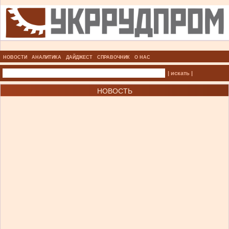
НОВОСТИ
АНАЛИТИКА
ДАЙДЖЕСТ
СПРАВОЧНИК
О НАС
| искать |
НОВОСТЬ