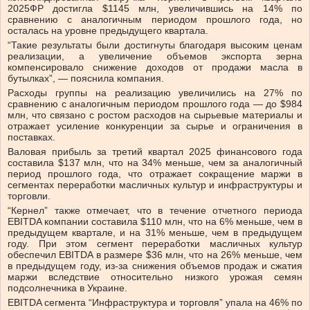
2025ФР достигла $1145 млн, увеличившись на 14% по
сравнению с аналогичным периодом прошлого года, но
осталась на уровне предыдущего квартала.
“Такие результаты были достигнуты благодаря высоким ценам
реализации, а увеличение объемов экспорта зерна
компенсировало снижение доходов от продажи масла в
бутылках”, — пояснила компания.
Расходы группы на реализацию увеличились на 27% по
сравнению с аналогичным периодом прошлого года — до $984
млн, что связано с ростом расходов на сырьевые материалы и
отражает усиление конкуренции за сырье и ограничения в
поставках.
Валовая прибыль за третий квартал 2025 финансового года
составила $137 млн, что на 34% меньше, чем за аналогичный
период прошлого года, что отражает сокращение маржи в
сегментах переработки масличных культур и инфраструктуры и
торговли.
“Кернел” также отмечает, что в течение отчетного периода
EBITDA компании составила $110 млн, что на 6% меньше, чем в
предыдущем квартале, и на 31% меньше, чем в предыдущем
году. При этом сегмент переработки масличных культур
обеспечил EBITDA в размере $36 млн, что на 26% меньше, чем
в предыдущем году, из-за снижения объемов продаж и сжатия
маржи вследствие относительно низкого урожая семян
подсолнечника в Украине.
EBITDA сегмента “Инфраструктура и торговля” упала на 46% по