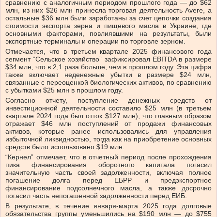
сравнению с аналогичным периодом прошлого года — до $62
млн, из них $26 млн принесла торговая деятельность Avere, а
остальные $36 млн были заработаны за счет цепочки создания
стоимости экспорта зерна и пищевого масла в Украине, где
основными факторами, повлиявшими на результаты, были
экспортные терминалы и операции по торговле зерном.
Отмечается, что в третьем квартале 2025 финансового года
сегмент “Сельское хозяйство” зафиксировал EBITDA в размере
$34 млн, что в 2,1 раза больше, чем в прошлом году. Эта цифра
также включает неденежные убытки в размере $24 млн,
связанные с переоценкой биологических активов, по сравнению
с убытками $25 млн в прошлом году.
Согласно отчету, поступление денежных средств от
инвестиционной деятельности составило $25 млн (в третьем
квартале 2024 года был отток $127 млн), что главным образом
отражает $46 млн поступлений от продажи финансовых
активов, которые ранее использовались для управления
избыточной ликвидностью, тогда как на приобретение основных
средств было использовано $19 млн.
“Кернел” отмечает, что в отчетный период после прохождения
пика финансирования оборотного капитала погасил
значительную часть своей задолженности, включая полное
погашение долга перед ЕБРР и предэкспортное
финансирование подсолнечного масла, а также досрочно
погасил часть непогашенной задолженности перед ЕИБ.
В результате, в течение января-марта 2025 года долговые
обязательства группы уменьшились на $190 млн — до $755