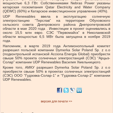
мощностью 6,3 ГВт. Собственниками Nebras Power указаны
катарская госкомпания Qatar Electricity and Water Company
(QEWC) (60%) и Катарское инвестиционное управление (40%).
UDP Renewables ввела в эксплуатацию солнечную
электростанцию “Терслав” на территории Обуховского
сельского совета Днепровского района Днепропетровской
области в мае 2020 года . Инвестиции в проект оценивались в
около 15,5 млн евро. СЭС “Первомайск” в Николаевской
области мощностью 6,5 МВт была запущена в ноябре 2019
года.
Напомним, в марте 2019 года Антимонопольный комитет
разрешил польской компании Dymerka Solar Poland Sp. z o.o
(подконтрольной испанской Acciona Energia Global) приобрести
свыше 50% проекта солнечных электростанций (СЭС) “Арцыз-
Солар” компании UDP Renewables Василия Хмельницкого.
Кроме того, АМКУ разрешил Dymerka Solar Poland Sp. z o.o
приобрести свыше 50% в проектах солнечных электростанций
(СЭС) ООО “Гудзовка-Солар-1” и “Гудзовка-Солар-2” компании
UDP Renewables.
версия для печати >>