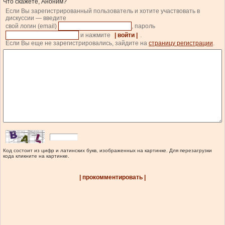
Что скажете, Аноним?
Если Вы зарегистрированный пользователь и хотите участвовать в
дискуссии — введите
свой логин (email)
, пароль
и нажмите
| войти |
.
Если Вы еще не зарегистрировались, зайдите на
страницу регистрации
.
Код состоит из цифр и латинских букв, изображенных на картинке. Для перезагрузки
кода кликните на картинке.
| прокомментировать |