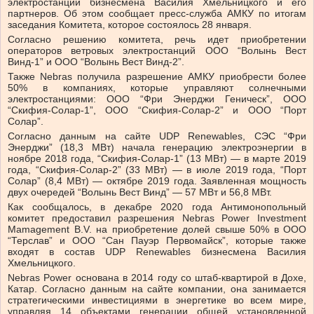
электростанций бизнесмена Василия Хмельницкого и его
партнеров. Об этом сообщает пресс-служба АМКУ по итогам
заседания Комитета, которое состоялось 28 января.
Согласно решению комитета, речь идет приобретении
операторов ветровых электростанций ООО “Волынь Вест
Винд-1” и ООО “Волынь Вест Винд-2”.
Также Nebras получила разрешение АМКУ приобрести более
50% в компаниях, которые управляют солнечными
электростанциями: ООО “Фри Энерджи Геническ”, ООО
“Скифия-Солар-1”, ООО “Скифия-Солар-2” и ООО “Порт
Солар”.
Согласно данным на сайте UDP Renewables, СЭС “Фри
Энерджи” (18,3 МВт) начала генерацию электроэнергии в
ноябре 2018 года, “Скифия-Солар-1” (13 МВт) — в марте 2019
года, “Скифия-Солар-2” (33 МВт) — в июле 2019 года, “Порт
Солар” (8,4 МВт) — октябре 2019 года. Заявленная мощность
двух очередей “Волынь Вест Винд” — 57 МВт и 56,8 МВт.
Как сообщалось, в декабре 2020 года Антимонопольный
комитет предоставил разрешения Nebras Power Investment
Mamagement B.V. на приобретение долей свыше 50% в ООО
“Терслав” и ООО “Сан Пауэр Первомайск”, которые также
входят в состав UDP Renewables бизнесмена Василия
Хмельницкого.
Nebras Power основана в 2014 году со штаб-квартирой в Дохе,
Катар. Согласно данным на сайте компании, она занимается
стратегическими инвестициями в энергетике во всем мире,
управляя 14 объектами генерации общей установленной