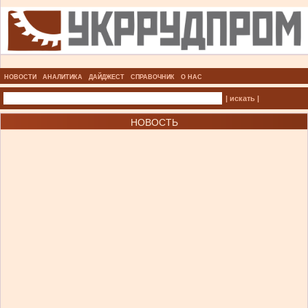
НОВОСТИ
АНАЛИТИКА
ДАЙДЖЕСТ
СПРАВОЧНИК
О НАС
| искать |
НОВОСТЬ