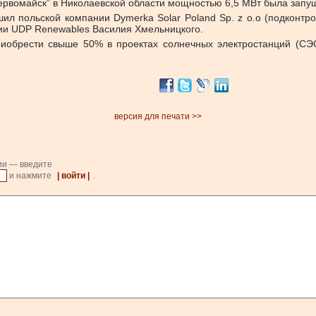
Первомайск” в Николаевской области мощностью 6,5 МВт была запущ
л польской компании Dymerka Solar Poland Sp. z o.o (подконтро
ии UDP Renewables Василия Хмельницкого.
риобрести свыше 50% в проектах солнечных электростанций (СЭ
версия для печати >>
ии — введите
и нажмите
| войти |
.