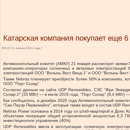
Катарская компания покупает еще 
[09:20 21 января 2021 года ]
Антимонопольный комитет (АМКУ) 21 января рассмотрит заявки N
компаниях-операторах солнечных и ветровых электростанций б
электростанций ООО “Волынь Вест Винд-1” и ООО “Волынь Вест 
Также Nebras планирует приобрести более 50% в компаниях, к
ООО “Порт Солар”.
Согласно данным на сайте UDP Renewables, СЭС “Фри Энерджи”
Солар-2” (33 МВт) — в июле 2019 года, “Порт Солар” (8,4 МВт) 
Как сообщалось, в декабре 2020 года Антимонопольный комите
“Сан Пауэр Первомайск”, которые также входят в состав UDP Re
Nebras Power основана в 2014 году со штаб-квартирой в Дохе, 
объектами генерации общей установленной мощностью 6,3 ГВт.
инвестиционное управление (40%).
UDP Renewables ввела в эксплуатацию солнечную электростанц