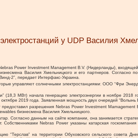
6 электростанций у UDP Василия Хме
ebras Power Investment Management B.V. (Нидерланды), входящей
изнесмена Василия Хмельницкого и его партнеров. Согласно по
Винд-2”, передает Интерфакс-Украина.
оторые управляют солнечными электростанциями: ООО “Фри Энер
 (18,3 МВт) начала генерацию электроэнергии в ноябре 2018 го
— октябре 2019 года. Заявленная мощность двух очередей “Волынь 
т предоставил разрешения Nebras Power Investment Mamagement
newables бизнесмена Василия Хмельницкого.
Катар. Согласно данным на сайте компании, она занимается страте
 Собственниками Nebras Power указаны катарская госкомпания Q
ию “Терслав” на территории Обуховского сельского совета Дне