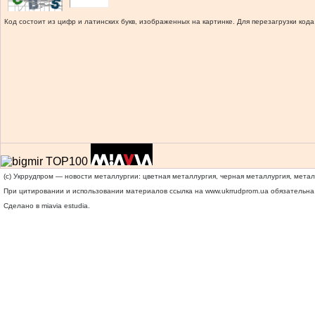
Код состоит из цифр и латинских букв, изображенных на картинке. Для перезагрузки кода
(c) Укррудпром — новости металлургии: цветная металлургия, черная металлургия, мета
При цитировании и использовании материалов ссылка на
www.ukrrudprom.ua
обязательна.
Сделано в miavia estudia.