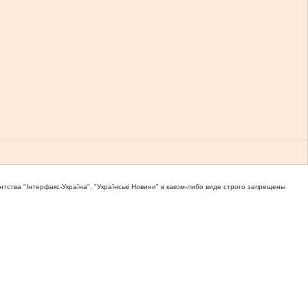
тва "Iнтерфакс-Україна", "Українськi Новини" в каком-либо виде строго запрещены