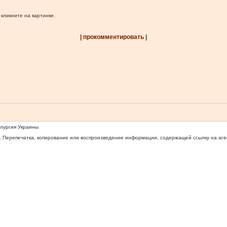
 кликните на картинке.
| прокомментировать |
ллургия Украины
 Перепечатка, копирование или воспроизведение информации, содержащей ссылку на агентс