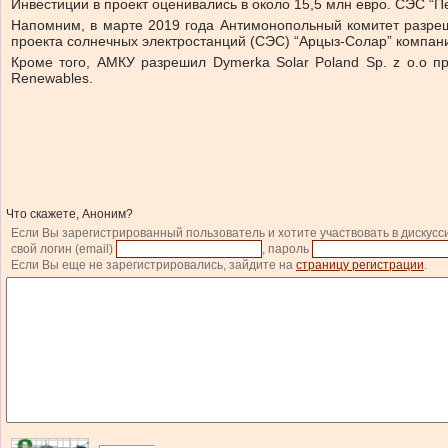
Инвестиции в проект оценивались в около 15,5 млн евро. СЭС “
Напомним, в марте 2019 года Антимонопольный комитет разреши
проекта солнечных электростанций (СЭС) “Арцыз-Солар” компан
Кроме того, АМКУ разрешил Dymerka Solar Poland Sp. z o.o п
Renewables.
Что скажете, Аноним?
Если Вы зарегистрированный пользователь и хотите участвовать в дискусс
свой логин (email)
, пароль
Если Вы еще не зарегистрировались, зайдите на
страницу регистрации
.