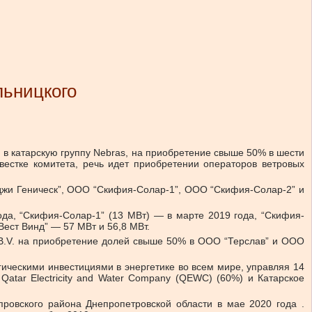
льницкого
 в катарскую группу Nebras, на приобретение свыше 50% в шести
вестке комитета, речь идет приобретении операторов ветровых
джи Геническ”, ООО “Скифия-Солар-1”, ООО “Скифия-Солар-2” и
да, “Скифия-Солар-1” (13 МВт) — в марте 2019 года, “Скифия-
Вест Винд” — 57 МВт и 56,8 МВт.
 B.V. на приобретение долей свыше 50% в ООО “Терслав” и ООО
гическими инвестициями в энергетике во всем мире, управляя 14
atar Electricity and Water Company (QEWC) (60%) и Катарское
провского района Днепропетровской области в мае 2020 года .