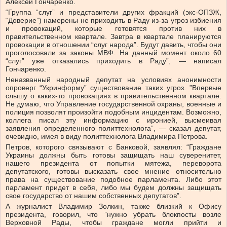
Алексей Гончаренко.
“Группа “слуг” и представители других фракций (экс-ОПЗЖ,
“Доверие”) намерены не приходить в Раду из-за угроз избиения
и провокаций, которые готовятся против них в
правительственном квартале. Завтра в квартале планируются
провокации в отношении “слуг народа”. Будут давить, чтобы они
проголосовали за законы МВФ. На данный момент около 60
“слуг” уже отказались приходить в Раду”, — написал
Гончаренко.
Неназванный народный депутат на условиях анонимности
опроверг “Укринформу” существование таких угроз. ”Впервые
слышу о каких-то провокациях в правительственном квартале.
Не думаю, что Управление государственной охраны, военные и
полиция позволят произойти подобным инцидентам. Возможно,
коллега писал эту информацию с иронией, высмеивая
заявления определенного политтехнолога”, — сказал депутат,
очевидно, имея в виду политтехнолога Владимира Петрова.
Петров, которого связывают с Банковой, заявлял: “Граждане
Украины должны быть готовы защищать наш суверенитет,
нашего президента от попытки мятежа, переворота
депутатского, готовы высказать свое мнение относительно
права на существование подобное парламента. Либо этот
парламент придет в себя, либо мы будем должны защищать
свое государство от нашим собственных депутатов”.
А журналист Владимир Золкин, также близкий к Офису
президента, говорил, что ”нужно убрать блокпосты возле
Верховной Рады, чтобы граждане могли прийти и