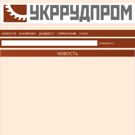
НОВОСТИ
АНАЛИТИКА
ДАЙДЖЕСТ
СПРАВОЧНИК
О НАС
| искать |
НОВОСТЬ