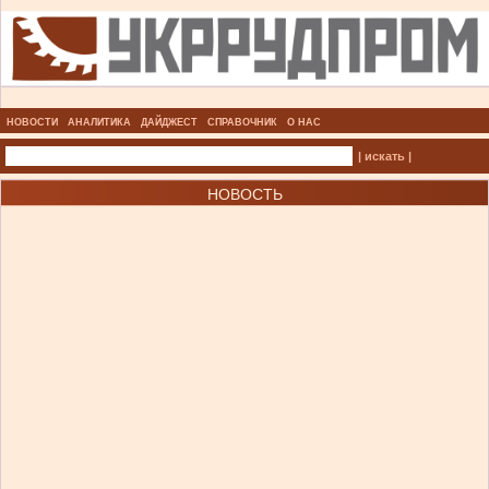
НОВОСТИ
АНАЛИТИКА
ДАЙДЖЕСТ
СПРАВОЧНИК
О НАС
| искать |
НОВОСТЬ