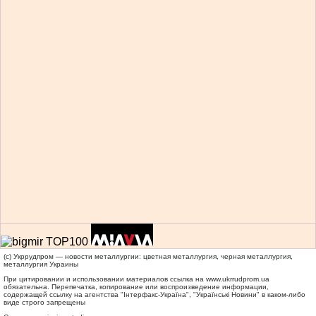
(c) Укррудпром — новости металлургии: цветная металлургия, черная металлургия,
металлургия Украины
При цитировании и использовании материалов ссылка на
www.ukrrudprom.ua
обязательна. Перепечатка, копирование или воспроизведение информации,
содержащей ссылку на агентства "Iнтерфакс-Україна", "Українськi Новини" в каком-либо
виде строго запрещены