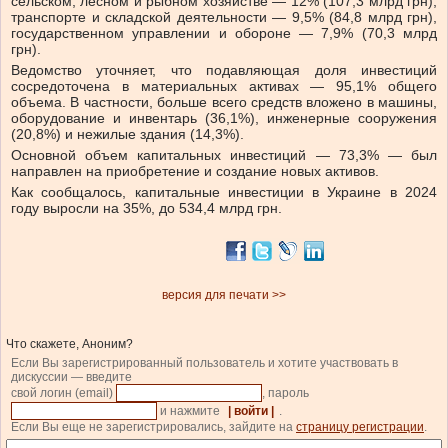
сельском, лесном и рыбном хозяйстве — 12% (107,3 млрд грн),
транспорте и складской деятельности — 9,5% (84,8 млрд грн),
государственном управлении и обороне — 7,9% (70,3 млрд
грн).
Ведомство уточняет, что подавляющая доля инвестиций
сосредоточена в материальных активах — 95,1% общего
объема. В частности, больше всего средств вложено в машины,
оборудование и инвентарь (36,1%), инженерные сооружения
(20,8%) и нежилые здания (14,3%).
Основной объем капитальных инвестиций — 73,3% — был
направлен на приобретение и создание новых активов.
Как сообщалось, капитальные инвестиции в Украине в 2024
году выросли на 35%, до 534,4 млрд грн.
версия для печати >>
Что скажете, Аноним?
Если Вы зарегистрированный пользователь и хотите участвовать в
дискуссии — введите
свой логин (email)
, пароль
и нажмите
| войти |
.
Если Вы еще не зарегистрировались, зайдите на
страницу регистрации
.