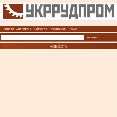
НОВОСТИ
АНАЛИТИКА
ДАЙДЖЕСТ
СПРАВОЧНИК
О НАС
| искать |
НОВОСТЬ