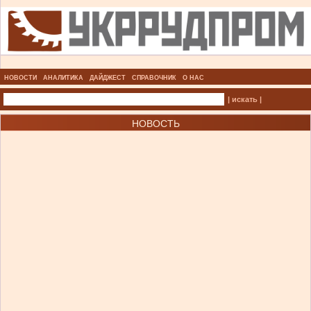
НОВОСТИ
АНАЛИТИКА
ДАЙДЖЕСТ
СПРАВОЧНИК
О НАС
| искать |
НОВОСТЬ