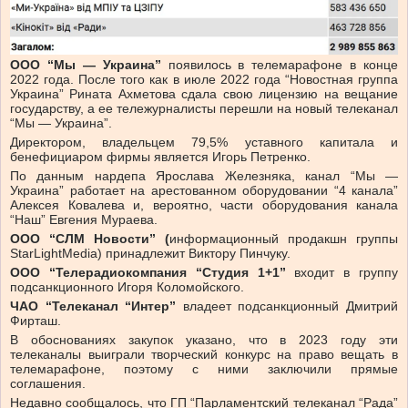
ООО “Мы — Украина”
появилось в телемарафоне в конце
2022 года. После того как в июле 2022 года “Новостная группа
Украина” Рината Ахметова сдала свою лицензию на вещание
государству, а ее тележурналисты перешли на новый телеканал
“Мы — Украина”.
Директором, владельцем 79,5% уставного капитала и
бенефициаром фирмы является Игорь Петренко.
По данным нардепа Ярослава Железняка, канал “Мы —
Украина” работает на арестованном оборудовании “4 канала”
Алексея Ковалева и, вероятно, части оборудования канала
“Наш” Евгения Мураева.
ООО “СЛМ Новости” (
информационный продакшн группы
StarLightMedia) принадлежит Виктору Пинчуку.
ООО “Телерадиокомпания “Студия 1+1”
входит в группу
подсанкционного Игоря Коломойского.
ЧАО “Телеканал “Интер”
владеет подсанкционный Дмитрий
Фирташ.
В обоснованиях закупок указано, что в 2023 году эти
телеканалы выиграли творческий конкурс на право вещать в
телемарафоне, поэтому с ними заключили прямые
соглашения.
Недавно сообщалось, что ГП “Парламентский телеканал “Рада”