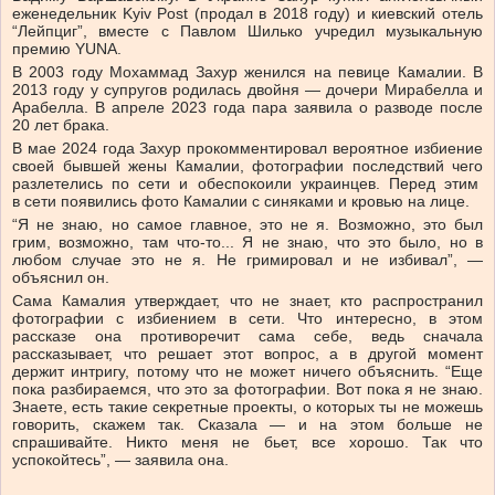
еженедельник Kyiv Post (продал в 2018 году) и киевский отель
“Лейпциг”, вместе с Павлом Шилько учредил музыкальную
премию YUNA.
В 2003 году Мохаммад Захур женился на певице Камалии. В
2013 году у супругов родилась двойня — дочери Мирабелла и
Арабелла. В апреле 2023 года пара заявила о разводе после
20 лет брака.
В мае 2024 года Захур прокомментировал вероятное избиение
своей бывшей жены Камалии, фотографии последствий чего
разлетелись по сети и обеспокоили украинцев. Перед этим
в сети появились фото Камалии с синяками и кровью на лице.
“Я не знаю, но самое главное, это не я. Возможно, это был
грим, возможно, там что-то... Я не знаю, что это было, но в
любом случае это не я. Не гримировал и не избивал”, —
объяснил он.
Сама Камалия утверждает, что не знает, кто распространил
фотографии с избиением в сети. Что интересно, в этом
рассказе она противоречит сама себе, ведь сначала
рассказывает, что решает этот вопрос, а в другой момент
держит интригу, потому что не может ничего объяснить. “Еще
пока разбираемся, что это за фотографии. Вот пока я не знаю.
Знаете, есть такие секретные проекты, о которых ты не можешь
говорить, скажем так. Сказала — и на этом больше не
спрашивайте. Никто меня не бьет, все хорошо. Так что
успокойтесь”, — заявила она.