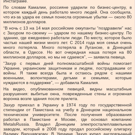
Инстаграме.
По словам Камалии, россияне ударили по бизнес-центру, в
котором каждый день работало много людей. Она сообщила,
что из-за удара ее семья понесла огромные убытки — около 80
миллионов долларов.
“В ночь с 13 на 14 мая российские оккупанты “поздравили” нас
с Захуром по-своему — ударом по нашему бизнес-центру. По
зданию, где ежедневно работали люди. По месту, которое было
частью нашей жизни много лет. С 2014 года моя семья очень
много потеряла. Много потеряла в Луганске, в Донецкой
области, в Одессе. Но вот очередная наша потеря на 80
миллионов долларов, но мы не сдаемся”, — заявила певица.
“Захур с первых дней полномасштабной войны помогает
Украине, украинским защитникам и людям, пострадавшим от
войны. Я также всегда была и остаюсь рядом с нашими
военными, волонтерами, детьми и семьями, которые
нуждаются в поддержке”, — добавила Камалия.
На видео, опубликованном певицей, видны масштабные
разрушения: выбитые окна, поврежденные стены и огромная
воронка возле здания после прилета.
Захур приехал в Украину в 1974 году по государственной
стипендии от Пакистана на учебу в Донецком национальном
техническом университете. После получения образования
работал в Пакистане и Москве, где основал компанию
MetalsRussia. Владел Донецким электросталеплавильным
заводом, который в 2008 году продал российскому олигарху
Вадиму Варшавскому. В Украине Захур купил англоязычный