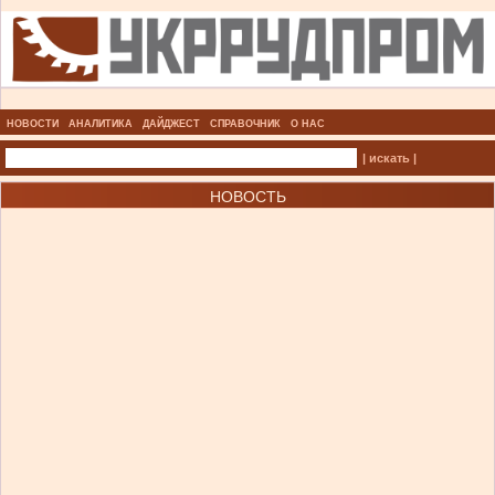
НОВОСТИ
АНАЛИТИКА
ДАЙДЖЕСТ
СПРАВОЧНИК
О НАС
| искать |
НОВОСТЬ