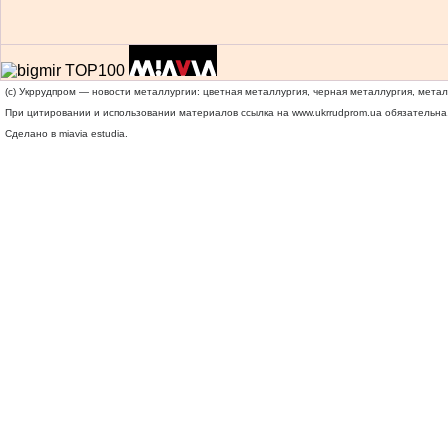
(c) Укррудпром — новости металлургии: цветная металлургия, черная металлургия, мета
При цитировании и использовании материалов ссылка на
www.ukrrudprom.ua
обязательна.
Сделано в miavia estudia.