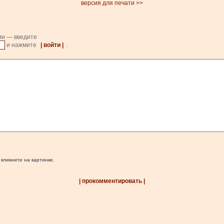
версия для печати >>
ии — введите
и нажмите
| войти |
.
 кликните на картинке.
| прокомментировать |