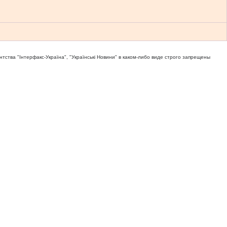
тва "Iнтерфакс-Україна", "Українськi Новини" в каком-либо виде строго запрещены