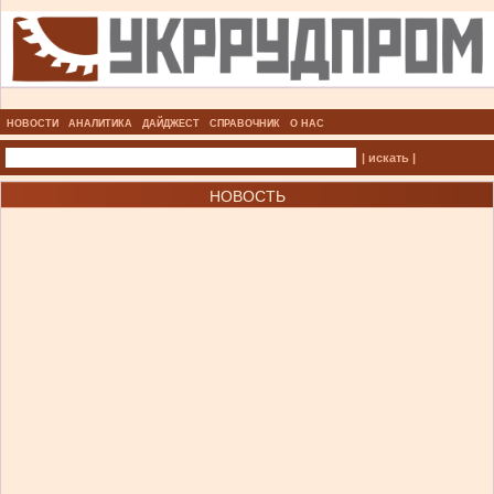
НОВОСТИ
АНАЛИТИКА
ДАЙДЖЕСТ
СПРАВОЧНИК
О НАС
| искать |
НОВОСТЬ