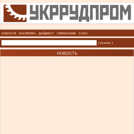
НОВОСТИ
АНАЛИТИКА
ДАЙДЖЕСТ
СПРАВОЧНИК
О НАС
| искать |
НОВОСТЬ