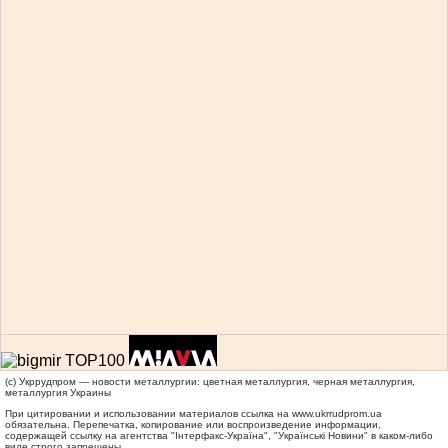
(c) Укррудпром — новости металлургии: цветная металлургия, черная металлургия,
металлургия Украины
При цитировании и использовании материалов ссылка на
www.ukrrudprom.ua
обязательна. Перепечатка, копирование или воспроизведение информации,
содержащей ссылку на агентства "Iнтерфакс-Україна", "Українськi Новини" в каком-либо
виде строго запрещены