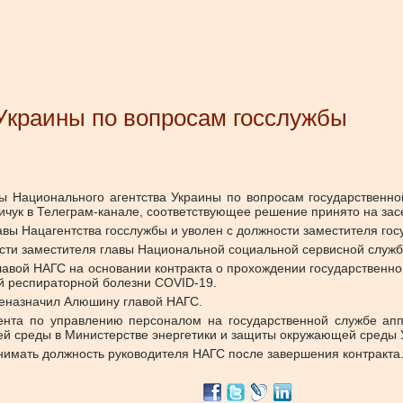
 Украины по вопросам госслужбы
 Национального агентства Украины по вопросам государственно
ук в Телеграм-канале, соответствующее решение принято на засе
авы Нацагентства госслужбы и уволен с должности заместителя гос
сти заместителя главы Национальной социальной сервисной служ
авой НАГС на основании контракта о прохождении государственно
й респираторной болезни CОVID-19.
реназначил Алюшину главой НАГС.
нта по управлению персоналом на государственной службе апп
ей среды в Министерстве энергетики и защиты окружающей среды 
нимать должность руководителя НАГС после завершения контракта