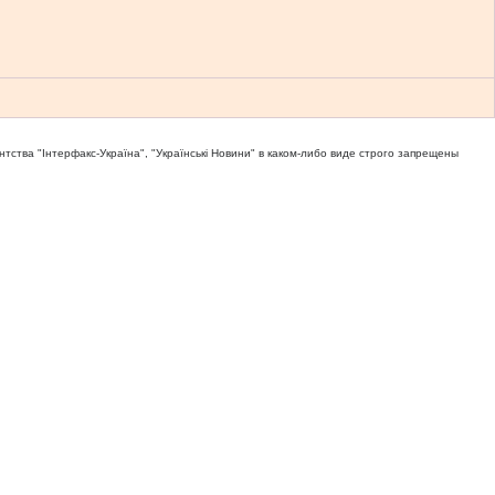
тва "Iнтерфакс-Україна", "Українськi Новини" в каком-либо виде строго запрещены