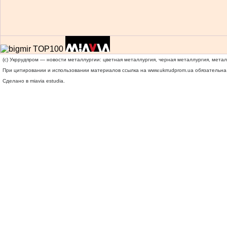
(c) Укррудпром — новости металлургии: цветная металлургия, черная металлургия, мета
При цитировании и использовании материалов ссылка на
www.ukrrudprom.ua
обязательна.
Сделано в miavia estudia.