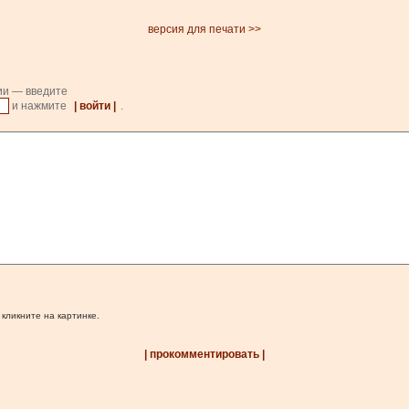
версия для печати >>
ии — введите
и нажмите
| войти |
.
 кликните на картинке.
| прокомментировать |