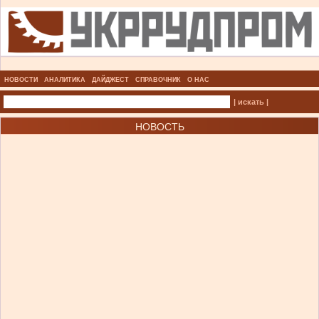
НОВОСТИ
АНАЛИТИКА
ДАЙДЖЕСТ
СПРАВОЧНИК
О НАС
| искать |
НОВОСТЬ