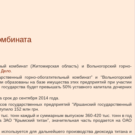
омбината
ный комбинат (Житомирская область) и Вольногорский горно-
т
Дело
.
ственный горно-обогатительный комбинат” и “Вольногорский
и образованы на базе имущества этих предприятий при участии
 государства будет превышать 50% уставного капитала дочерних
срок до сентября 2014 года.
сов государственных предприятий “Иршанский государственный
тупило 152 млн грн.
ыс. тонн каждый и суммарным выпуском 360-420 тыс. тонн в год
а ЗАО “Крымский титан”, значительная часть продается на ОАО
л используется для дальнейшего производства диоксида титана и