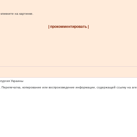
 кликните на картинке.
| прокомментировать |
ллургия Украины
 Перепечатка, копирование или воспроизведение информации, содержащей ссылку на агентс