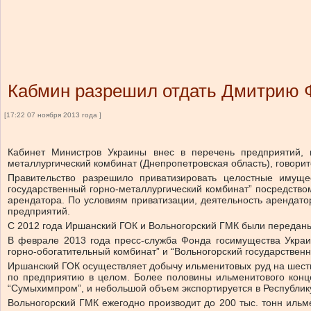
Кабмин разрешил отдать Дмитрию Ф
[17:22 07 ноября 2013 года ]
Кабинет Министров Украины внес в перечень предприятий, к
металлургический комбинат (Днепропетровская область), говори
Правительство разрешило приватизировать целостные имуще
государственный горно-металлургический комбинат” посредств
арендатора. По условиям приватизации, деятельность арендато
предприятий.
С 2012 года Иршанский ГОК и Вольногорский ГМК были переданы
В феврале 2013 года пресс-служба Фонда госимущества Украи
горно-обогатительный комбинат” и “Вольногорский государственн
Иршанский ГОК осуществляет добычу ильменитовых руд на шести
по предприятию в целом. Более половины ильменитового конце
“Сумыхимпром”, и небольшой объем экспортируется в Республик
Вольногорский ГМК ежегодно производит до 200 тыс. тонн ильме