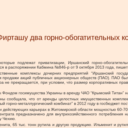
ирташу два горно-обогатительных к
оторые подлежат приватизации, Иршанский горно-обогатитель
тся в распоряжении Кабмина №846-р от 9 октября 2013 года, пише
ственные комплексы дочерних предприятий “Иршанский государ
ом продажи акций публичных акционерных обществ (ПАО). ПАО был
ра не прекращается, при условии, что размер корпоративных прав
 Фондом госимущества Украины в аренду ЧАО “Крымский Титан” на 
ны сообщала, что от аренды целостных имущественных комплек
ый горно-металлургический комбинат” в 2012 году в госбюджет пос
 действующих карьерах в Житомирской области мощностью 60-70 т
нтрата предназначено для внутрихозяйственного потребления н
у Чехию.
нита, 65 тыс. тонн рутила и другую продукцию. Ильменит и рути