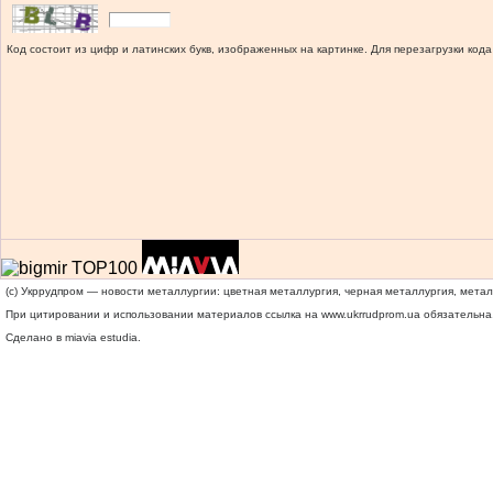
Код состоит из цифр и латинских букв, изображенных на картинке. Для перезагрузки кода
(c) Укррудпром — новости металлургии: цветная металлургия, черная металлургия, мета
При цитировании и использовании материалов ссылка на
www.ukrrudprom.ua
обязательна.
Сделано в miavia estudia.