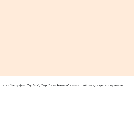
тва "Iнтерфакс-Україна", "Українськi Новини" в каком-либо виде строго запрещены