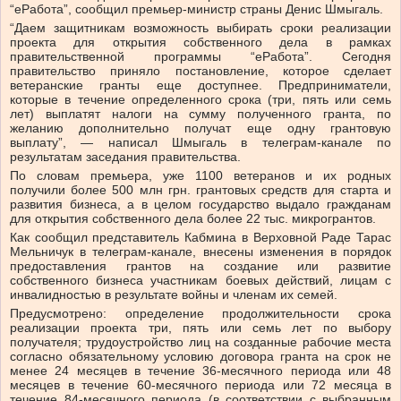
“еРабота”, сообщил премьер-министр страны Денис Шмыгаль.
“Даем защитникам возможность выбирать сроки реализации
проекта для открытия собственного дела в рамках
правительственной программы “еРабота”. Сегодня
правительство приняло постановление, которое сделает
ветеранские гранты еще доступнее. Предприниматели,
которые в течение определенного срока (три, пять или семь
лет) выплатят налоги на сумму полученного гранта, по
желанию дополнительно получат еще одну грантовую
выплату”, — написал Шмыгаль в телеграм-канале по
результатам заседания правительства.
По словам премьера, уже 1100 ветеранов и их родных
получили более 500 млн грн. грантовых средств для старта и
развития бизнеса, а в целом государство выдало гражданам
для открытия собственного дела более 22 тыс. микрогрантов.
Как сообщил представитель Кабмина в Верховной Раде Тарас
Мельничук в телеграм-канале, внесены изменения в порядок
предоставления грантов на создание или развитие
собственного бизнеса участникам боевых действий, лицам с
инвалидностью в результате войны и членам их семей.
Предусмотрено: определение продолжительности срока
реализации проекта три, пять или семь лет по выбору
получателя; трудоустройство лиц на созданные рабочие места
согласно обязательному условию договора гранта на срок не
менее 24 месяцев в течение 36-месячного периода или 48
месяцев в течение 60-месячного периода или 72 месяца в
течение 84-месячного периода (в соответствии с выбранным