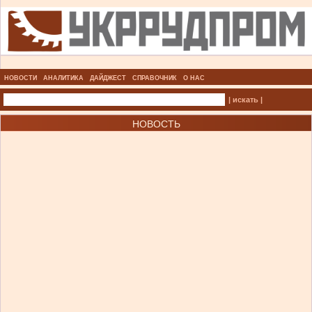
НОВОСТИ
АНАЛИТИКА
ДАЙДЖЕСТ
СПРАВОЧНИК
О НАС
| искать |
НОВОСТЬ