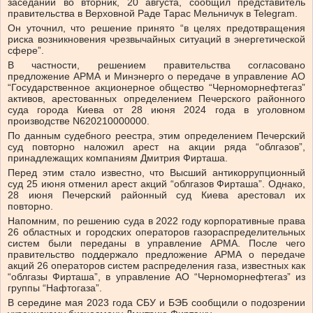
заседании во вторник, 20 августа, сообщил представитель
правительства в Верховной Раде Тарас Мельничук в Telegram.
Он уточнил, что решение принято “в целях предотвращения
риска возникновения чрезвычайных ситуаций в энергетической
сфере”.
В частности, решением правительства согласовано
предложение АРМА и Минэнерго о передаче в управление АО
“Государственное акционерное общество “Черноморнефтегаз”
активов, арестованных определением Печерского районного
суда города Киева от 28 июня 2024 года в уголовном
производстве N620210000000.
По данным судебного реестра, этим определением Печерский
суд повторно наложил арест на акции ряда “облгазов”,
принадлежащих компаниям Дмитрия Фирташа.
Перед этим стало известно, что Высший антикоррупционный
суд 25 июня отменил арест акций “облгазов Фирташа”. Однако,
28 июня Печерский районный суд Киева арестовал их
повторно.
Напомним, по решению суда в 2022 году корпоративные права
26 областных и городских операторов газораспределительных
систем были переданы в управление АРМА. После чего
правительство поддержало предложение АРМА о передаче
акций 26 операторов систем распределения газа, известных как
“облгазы Фирташа”, в управление АО “Черноморнефтегаз” из
группы “Нафтогаза”.
В середине мая 2023 года СБУ и БЭБ сообщили о подозрении