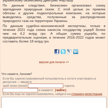
украинскому бизнесмену Дмитрию Фирташу.
По данным следствия, бизнесмен организовал схему
завладения природным газом. С этой целью он привлек
облгазы и другие подконтрольные компании, на которые
выводились средства, полученные за распределение
природного газа на территории Украины.
По данным судебно-экономической экспертизы, только в
течение 2021 года схема нанесла государству ущерб более
чем на 4,2 млрд грн. А общая сумма ущерба, по
предварительным оценкам, в течение 2016-2022 годов может
составить более 18 млрд грн.
версия для печати >>
Что скажете, Аноним?
Если Вы зарегистрированный пользователь и хотите участвовать в
дискуссии — введите
свой логин (email)
, пароль
и нажмите
| войти |
.
Если Вы еще не зарегистрировались, зайдите на
страницу регистрации
.