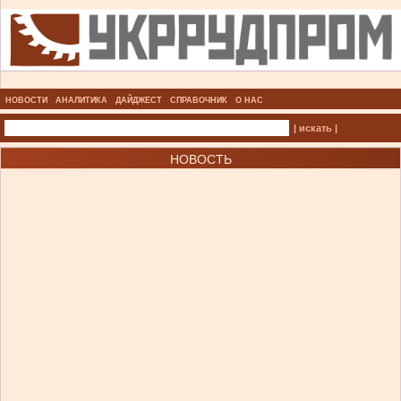
НОВОСТИ
АНАЛИТИКА
ДАЙДЖЕСТ
СПРАВОЧНИК
О НАС
| искать |
НОВОСТЬ