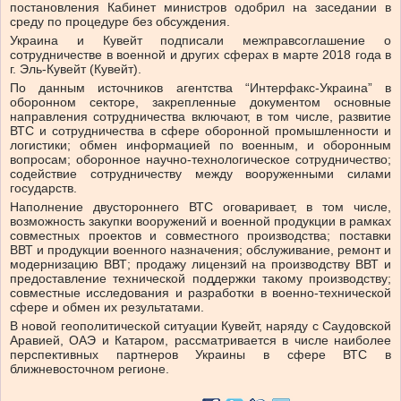
постановления Кабинет министров одобрил на заседании в
среду по процедуре без обсуждения.
Украина и Кувейт подписали межправсоглашение о
сотрудничестве в военной и других сферах в марте 2018 года в
г. Эль-Кувейт (Кувейт).
По данным источников агентства “Интерфакс-Украина” в
оборонном секторе, закрепленные документом основные
направления сотрудничества включают, в том числе, развитие
ВТС и сотрудничества в сфере оборонной промышленности и
логистики; обмен информацией по военным, и оборонным
вопросам; оборонное научно-технологическое сотрудничество;
содействие сотрудничеству между вооруженными силами
государств.
Наполнение двустороннего ВТС оговаривает, в том числе,
возможность закупки вооружений и военной продукции в рамках
совместных проектов и совместного производства; поставки
ВВТ и продукции военного назначения; обслуживание, ремонт и
модернизацию ВВТ; продажу лицензий на производству ВВТ и
предоставление технической поддержки такому производству;
совместные исследования и разработки в военно-технической
сфере и обмен их результатами.
В новой геополитической ситуации Кувейт, наряду с Саудовской
Аравией, ОАЭ и Катаром, рассматривается в числе наиболее
перспективных партнеров Украины в сфере ВТС в
ближневосточном регионе.