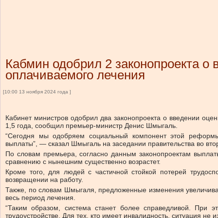
Кабмин одобрил 2 законопроекта о 
оплачиваемого лечения
[10:00 13 ноября 2024 года ]
Кабинет министров одобрил два законопроекта о введении оцен
1,5 года, сообщил премьер-министр Денис Шмыгаль.
“Сегодня мы одобряем социальный компонент этой реформы 
выплаты”, — сказал Шмыгаль на заседании правительства во вто
По словам премьера, согласно данным законопроектам выплаты
сравнению с нынешним существенно возрастет.
Кроме того, для людей с частичной стойкой потерей трудосп
возвращении на работу.
Также, по словам Шмыгаля, предложенные изменения увеличива
весь период лечения.
“Таким образом, система станет более справедливой. При э
трудоустройстве. Для тех, кто имеет инвалидность, ситуация не