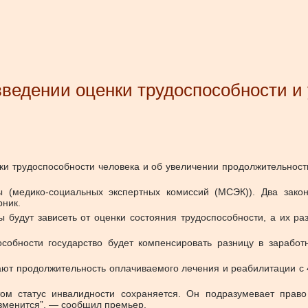
введении оценки трудоспособности 
ки трудоспособности человека и об увеличении продолжительнос
(медико-социальных экспертных комиссий (МСЭК)). Два закон
рник.
 будут зависеть от оценки состояния трудоспособности, а их ра
особности государство будет компенсировать разницу в заработ
ют продолжительность оплачиваемого лечения и реабилитации с 4
том статус инвалидности сохраняется. Он подразумевает право
 изменится”, — сообщил премьер.