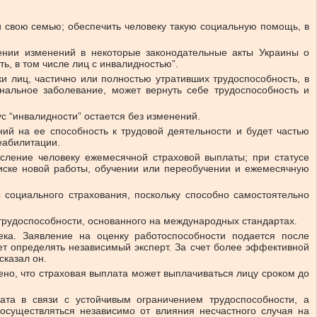
 и свою семью; обеспечить человеку такую социальную помощь, в
сении изменений в некоторые законодательные акты Украины о
ь, в том числе лиц с инвалидностью”.
 лиц, частично или полностью утративших трудоспособность, в
нальное заболевание, может вернуть себе трудоспособность и
ус “инвалидности” остается без изменений.
ий на ее способность к трудовой деятельности и будет частью
еабилитации.
исление человеку ежемесячной страховой выплаты; при статусе
оиске новой работы, обучении или переобучении и ежемесячную
 социального страхования, поскольку способно самостоятельно
трудоспособности, основанного на международных стандартах.
ка. Заявление на оценку работоспособности подается после
т определять независимый эксперт. За счет более эффективной
сказал он.
ено, что страховая выплата может выплачиваться лицу сроком до
ата в связи с устойчивым ограничением трудоспособности, а
осуществляться независимо от влияния несчастного случая на