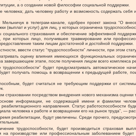
ституции, а о создании новой философии социальной поддержки.
ье человека; дать человеку работу и возможность содержать себя
 Мельничук в телеграм-канале, одобрен проект закона “О вне
(выплат и услуг) для лиц, у которых ограничена трудоспособност
ы социального страхования и обеспечение эффективной поддержки
й, при которых лицо, получившее травмирование или профессио
предоставление таким лицам достаточной и достойной поддержки.
стности, ввести статус “трудоспособности” личности, при этом стат
сматривать оценку влияния имеющихся функциональных ограничен
на завершающем этапе, после получения лицом всего комплекса р
ие трудоспособности” будет предусматривать автоматическое нач
 будет получать помощь в возвращении к предыдущей работе, п
способным, будет считаться не требующим поддержки от системы
к.
ном страховании посредством внедрения нового механизма оценки 
 основе информации, не содержащей имени и фамилии челове
реабилитационного направления. Статус работоспособности буде
ала человека к работе и возвращении его на рынок труда”, — рас
ремя реабилитации, будут увеличены. Среди прочего, предусмотр
ительным.
ичение трудоспособности, будет производиться страховая выпл
м на производстве или профессиональным заболеванием будет 