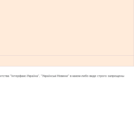
тва "Iнтерфакс-Україна", "Українськi Новини" в каком-либо виде строго запрещены