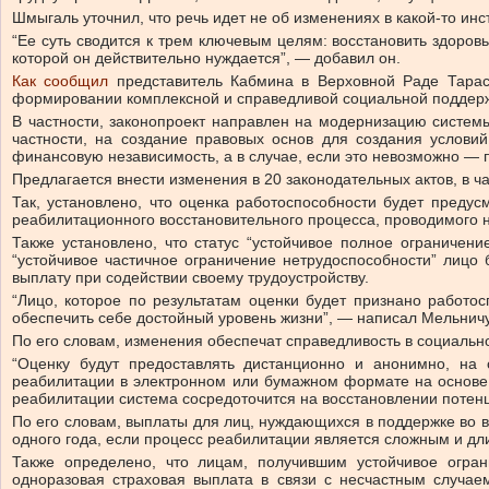
Шмыгаль уточнил, что речь идет не об изменениях в какой-то ин
“Ее суть сводится к трем ключевым целям: восстановить здоров
которой он действительно нуждается”, — добавил он.
Как сообщил
представитель Кабмина в Верховной Раде Тарас
формировании комплексной и справедливой социальной поддержки 
В частности, законопроект направлен на модернизацию систем
частности, на создание правовых основ для создания услови
финансовую независимость, а в случае, если это невозможно — 
Предлагается внести изменения в 20 законодательных актов, в ча
Так, установлено, что оценка работоспособности будет преду
реабилитационного восстановительного процесса, проводимого 
Также установлено, что статус “устойчивое полное ограничен
“устойчивое частичное ограничение нетрудоспособности” лицо
выплату при содействии своему трудоустройству.
“Лицо, которое по результатам оценки будет признано работо
обеспечить себе достойный уровень жизни”, — написал Мельничу
По его словам, изменения обеспечат справедливость в социаль
“Оценку будут предоставлять дистанционно и анонимно, на
реабилитации в электронном или бумажном формате на основе 
реабилитации система сосредоточится на восстановлении потенци
По его словам, выплаты для лиц, нуждающихся в поддержке во в
одного года, если процесс реабилитации является сложным и дл
Также определено, что лицам, получившим устойчивое огран
одноразовая страховая выплата в связи с несчастным случае