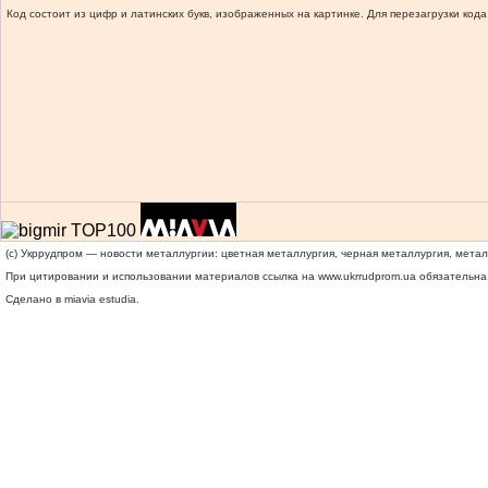
Код состоит из цифр и латинских букв, изображенных на картинке. Для перезагрузки кода
(c) Укррудпром — новости металлургии: цветная металлургия, черная металлургия, мета
При цитировании и использовании материалов ссылка на
www.ukrrudprom.ua
обязательна.
Сделано в miavia estudia.