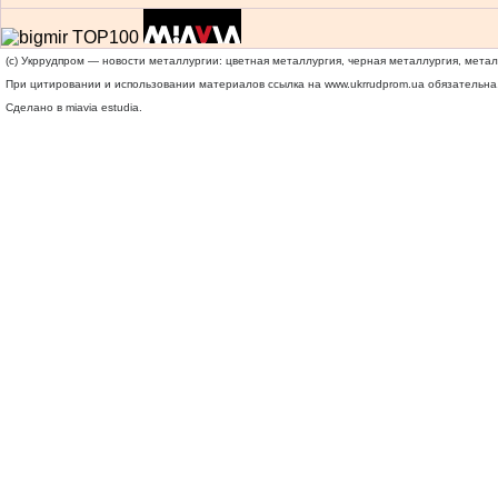
(c) Укррудпром — новости металлургии: цветная металлургия, черная металлургия, мета
При цитировании и использовании материалов ссылка на
www.ukrrudprom.ua
обязательна.
Сделано в miavia estudia.