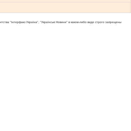
тва "Iнтерфакс-Україна", "Українськi Новини" в каком-либо виде строго запрещены