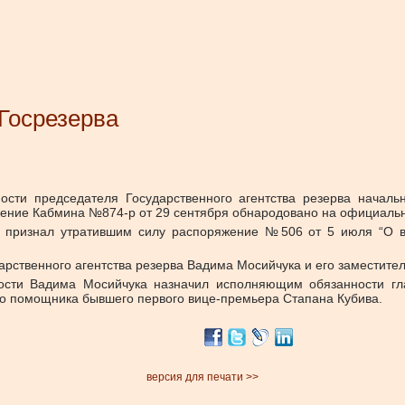
Госрезерва
сти председателя Государственного агентства резерва начальн
жение Кабмина №874-р от 29 сентября обнародовано на официаль
 признал утратившим силу распоряжение №506 от 5 июля “О в
арственного агентства резерва Вадима Мосийчука и его заместите
ости Вадима Мосийчука назначил исполняющим обязанности гла
о помощника бывшего первого вице-премьера Стапана Кубива.
версия для печати >>