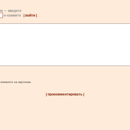
ии — введите
и нажмите
| войти |
.
 кликните на картинке.
| прокомментировать |