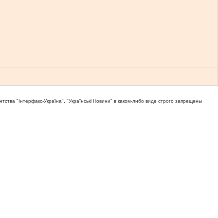
тва "Iнтерфакс-Україна", "Українськi Новини" в каком-либо виде строго запрещены