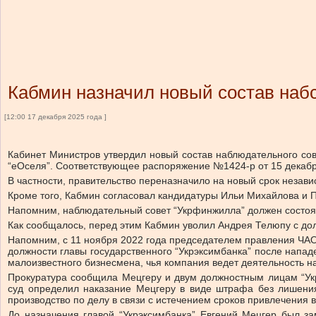
Кабмин назначил новый состав наб
[12:00 17 декабря 2025 года ]
Кабинет Министров утвердил новый состав наблюдательного со
“еОселя”. Соответствующее распоряжение №1424-р от 15 декаб
В частности, правительство переназначило на новый срок незав
Кроме того, Кабмин согласовал кандидатуры Ильи Михайлова и П
Напомним, наблюдательный совет “Укрфинжилла” должен состоят
Как сообщалось, перед этим Кабмин уволил Андрея Телюпу с до
Напомним, с 11 ноября 2022 года председателем правления ЧАО
должности главы государственного “Укрэксимбанка” после напа
малоизвестного бизнесмена, чья компания ведет деятельность н
Прокуратура сообщила Мецгеру и двум должностным лицам “Укр
суд определил наказание Мецгеру в виде штрафа без лишени
производство по делу в связи с истечением сроков привлечения в
До назначения главой “Укрэксимбанка” Евгений Мецгер был з