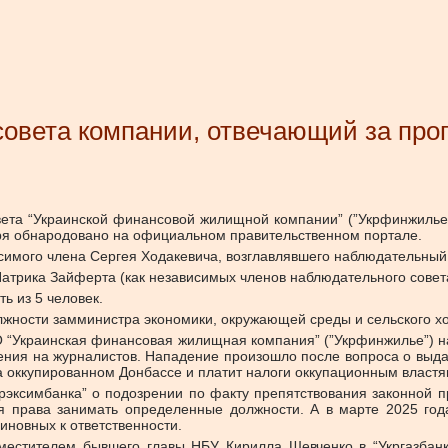
совета компании, отвечающий за про
вета “Украинской финансовой жилищной компании” (”Укрфинжилье”
ря обнародовано на официальном правительственном портале.
исимого члена Сергея Ходакевича, возглавлявшего наблюдательный
атрика Зайферта (как независимых членов наблюдательного совета
ь из 5 человек.
лжности замминистра экономики, окружающей среды и сельского х
 “Украинская финансовая жилищная компания” (”Укрфинжилье”) на
дения на журналистов. Нападение произошло после вопроса о выд
а оккупированном Донбассе и платит налоги оккупационным властя
эксимбанка” о подозрении по факту препятствования законной пр
я права занимать определенные должности. А в марте 2025 год
иновных к ответственности.
аместителем бывшего главы НБУ Кирилла Шевченко в “Укргазбан