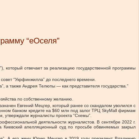
грамму “еОселя”
), который отвечает за реализацию государственной программы
 совет “Укрфинжилла” до последнего времени.
”, а также Андрея Телюпы — как представителя государства.”
озяйства по собственному желанию.
значен Евгений Мецгер, который ранее со скандалом уволился с
анном банком кредите на $60 млн под залог ТРЦ SkyMall фирмам
м, утверждали журналисты проекта “Схемы”.
офессиональной деятельности журналистов. В сентябре 2022 г.
а Киевский апелляционный суд по просьбе обвиняемых закрыл
ке”. А его жену Юлию Мецгер в 2019 году президент Владимир