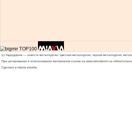
(c) Укррудпром — новости металлургии: цветная металлургия, черная металлургия, мета
При цитировании и использовании материалов ссылка на
www.ukrrudprom.ua
обязательна.
Сделано в miavia estudia.