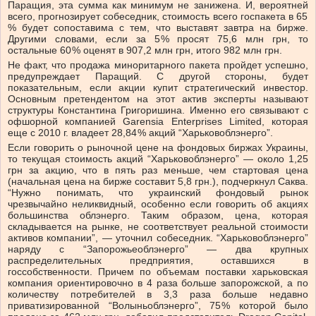
Паращия, эта сумма как минимум не занижена. И, вероятней
всего, прогнозирует собеседник, стоимость всего госпакета в 65
% будет сопоставима с тем, что выставят завтра на бирже.
Другими словами, если за 5 % просят 75,6 млн грн, то
остальные 60 % оценят в 907,2 млн грн, итого 982 млн грн.
Не факт, что продажа миноритарного пакета пройдет успешно,
предупреждает Паращий. С другой стороны, будет
показательным, если акции купит стратегический инвестор.
Основным претендентом на этот актив эксперты называют
структуры Константина Григоришина. Именно его связывают с
офшорной компанией Garensia Enterprises Limited, которая
еще с 2010 г. владеет 28,84 % акций “Харьковоблэнерго”.
Если говорить о рыночной цене на фондовых биржах Украины,
то текущая стоимость акций “Харьковоблэнерго” — около 1,25
грн за акцию, что в пять раз меньше, чем стартовая цена
(начальная цена на бирже составит 5,8 грн.), подчеркнул Саква.
“Нужно понимать, что украинский фондовый рынок
чрезвычайно неликвидный, особенно если говорить об акциях
большинства облэнерго. Таким образом, цена, которая
складывается на рынке, не соответствует реальной стоимости
активов компании”, — уточнил собеседник. “Харьковоблэнерго”
наряду с “Запорожьеоблэнерго” — два крупных
распределительных предприятия, оставшихся в
госсобственности. Причем по объемам поставки харьковская
компания ориентировочно в 4 раза больше запорожской, а по
количеству потребителей в 3,3 раза больше недавно
приватизированной “Волыньоблэнерго”, 75 % которой было