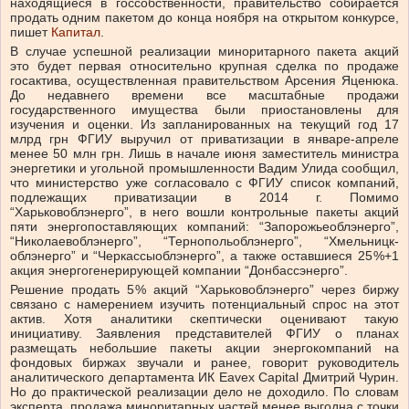
находящиеся в госсобственности, правительство собирается
продать одним пакетом до конца ноября на открытом конкурсе,
пишет
Капитал
.
В случае успешной реализации миноритарного пакета акций
это будет первая относительно крупная сделка по продаже
госактива, осуществленная правительством Арсения Яценюка.
До недавнего времени все масштабные продажи
государственного имущества были приостановлены для
изучения и оценки. Из запланированных на текущий год 17
млрд грн ФГИУ выручил от приватизации в январе-апреле
менее 50 млн грн. Лишь в начале июня заместитель министра
энергетики и угольной промышленности Вадим Улида сообщил,
что министерство уже согласовало с ФГИУ список компаний,
подлежащих приватизации в 2014 г. Помимо
“Харьковоблэнерго”, в него вошли контрольные пакеты акций
пяти энергопоставляющих компаний: “Запорожьеоблэнерго”,
“Николаевобл­энерго”, “Тернопольоблэнерго”, “Хмельницк­
облэнерго” и “Черкассыоблэнерго”, а также оставшиеся 25 %+1
акция энергогенерирующей компании “Донбассэнерго”.
Решение продать 5 % акций “Харьков­облэнерго” через биржу
связано с намерением изучить потенциальный спрос на этот
актив. Хотя аналитики скептически оценивают такую
инициативу. Заявления представителей ФГИУ о планах
размещать небольшие пакеты акции энергокомпаний на
фондовых биржах звучали и ранее, говорит руководитель
аналитического департамента ИК Eavex Capital Дмитрий Чурин.
Но до практической реализации дело не доходило. По словам
эксперта, продажа миноритарных частей менее выгодна с точки