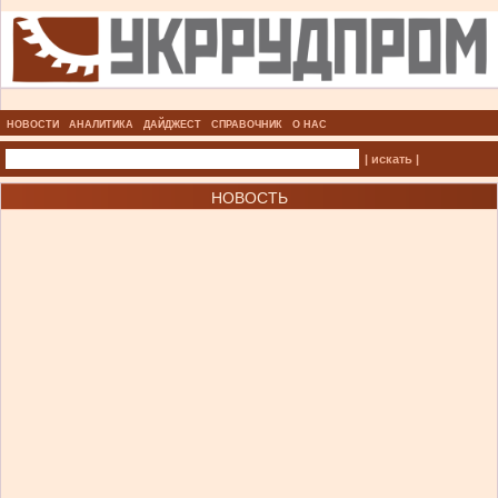
НОВОСТИ
АНАЛИТИКА
ДАЙДЖЕСТ
СПРАВОЧНИК
О НАС
| искать |
НОВОСТЬ