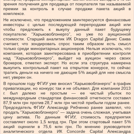
зрения получения для продавца от покупателя так называемой
премии за контроль в случае продажи пакета акций в
комплексе.
Не исключено, что предложением заинтересуются финансовые
инвесторы с целью последующей перепродажи акций или
чтобы предложить к выкупу данный пакет будущему
покупателю “Харьковоблэнерго”, но уже по аукционной
стоимости. Старший аналитик ИК Dragon Capital Денис Саква
считает, что зондировать спрос таким образом есть смысл
только среди миноритарных акционеров. Нельзя исключать, что
компания, которая заинтересована в приобретении контроля
над “Харьковоблэнерго”, выйдет на аукцион через своих
брокеров, отметил эксперт. Но если эта структура намерена
выкупить контрольный пакет на открытом конкурсе, то сейчас
тратить деньги на ничего не дающие 5 % акций для нее смысла
нет, уверен он.
В прошлом году ФГИУ уже вносил “Харьковоблэнерго” в график
приватизации, но конкурс так и не объявил. Для компании 2013
г. был далеко не простым — ее чистый убыток по
международным стандартам финансовой отчетности составил
87,9 млн грн против 28,7 млн грн чистой прибыли годом ранее.
Председатель ФГИУ Александр Рябченко ранее заявлял, что
продать “Харьковоблэнерго” — задача очень сложная, учитывая
цену актива. По данным ФГИУ, стоимость предприятия
составляет около 1,5 млрд грн. При этом стартовый пакет 5 %
акций оценили в 75,6 млн грн. По мнению руководителя
аналитического отдела ИК Concorde Capital Александра