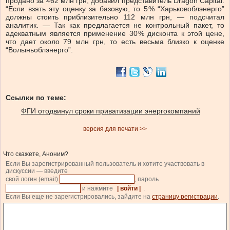
продано за 462 млн грн, добавил представитель Dragon Capital.
“Если взять эту оценку за базовую, то 5 % “Харьковоблэнерго”
должны стоить приблизительно 112 млн грн, — подсчитал
аналитик. — Так как предлагается не контрольный пакет, то
адекватным является применение 30 % дисконта к этой цене,
что дает около 79 млн грн, то есть весьма близко к оценке
“Волыньоблэнерго”.
Ссылки по теме:
ФГИ отодвинул сроки приватизации энергокомпаний
версия для печати >>
Что скажете, Аноним?
Если Вы зарегистрированный пользователь и хотите участвовать в
дискуссии — введите
свой логин (email)
, пароль
и нажмите
| войти |
.
Если Вы еще не зарегистрировались, зайдите на
страницу регистрации
.