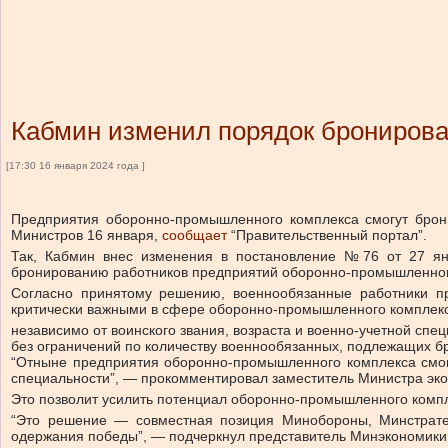
Кабмин изменил порядок брониров
[17:30 16 января 2024 года ]
Предприятия оборонно-промышленного комплекса смогут брони
Министров 16 января,
сообщает
“Правительственный портал”.
Так, Кабмин внес изменения в постановление №76 от 27 ян
бронированию работников предприятий оборонно-промышленног
Согласно принятому решению, военнообязанные работники пр
критически важными в сфере оборонно-промышленного комплекс
независимо от воинского звания, возраста и военно-учетной спец
без ограничений по количеству военнообязанных, подлежащих 
“Отныне предприятия оборонно-промышленного комплекса смогу
специальности”, — прокомментировал заместитель Министра эк
Это позволит усилить потенциал оборонно-промышленного компл
“Это решение — совместная позиция Минобороны, Минстрат
одержания победы”, — подчеркнул представитель Минэкономики