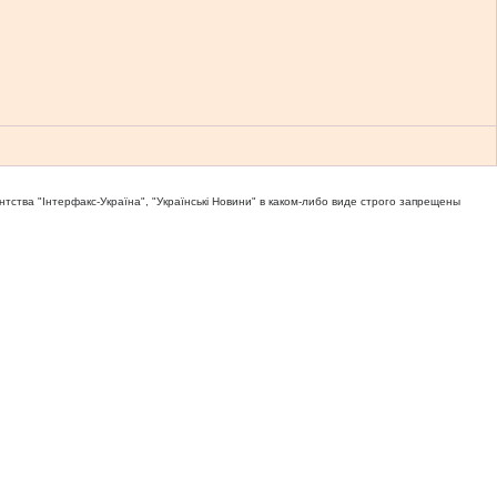
тва "Iнтерфакс-Україна", "Українськi Новини" в каком-либо виде строго запрещены