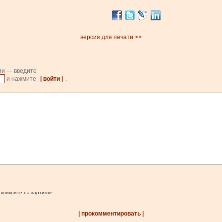
версия для печати >>
ии — введите
и нажмите
| войти |
.
 кликните на картинке.
| прокомментировать |