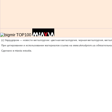
(c) Укррудпром — новости металлургии: цветная металлургия, черная металлургия, мета
При цитировании и использовании материалов ссылка на
www.ukrrudprom.ua
обязательна.
Сделано в miavia estudia.