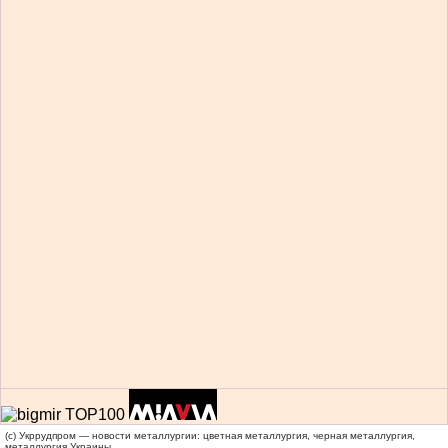
(c) Укррудпром — новости металлургии: цветная металлургия, черная металлургия,
металлургия Украины