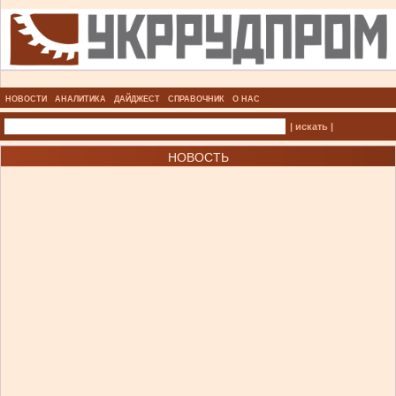
НОВОСТИ
АНАЛИТИКА
ДАЙДЖЕСТ
СПРАВОЧНИК
О НАС
| искать |
НОВОСТЬ