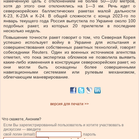
намеченную цель с отклонением не более 50—100 метров,
хотя до этого они отклонялись на 1—3 км. Речь идет о
северокорейских баллистических ракетах малой дальности
К-23, К-23А и К-24. В общей сложности с конца 2023-го по
январь текущего года Россия выпустила по Украине около 100
подобных ракет, из которых 20 прилетели в последние
несколько недель.
Повышение точности ракет говорит о том, что Северная Корея
успешно использует войну в Украине для испытания и
совершенствования собственных ракетных технологий, говорят
собеседники Reuters. Один из военных источников агентства
отметил, что пока экспертиза обломков не позволила выявить
какие-либо изменения в конструкции северокорейских ракет, но
они могли быть оснащены более совершенными
навигационными системами или рулевым механизмом,
облегчающим маневрирование.
версия для печати >>
Что скажете, Аноним?
Если Вы зарегистрированный пользователь и хотите участвовать в
дискуссии — введите
свой логин (email)
, пароль