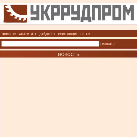
НОВОСТИ
АНАЛИТИКА
ДАЙДЖЕСТ
СПРАВОЧНИК
О НАС
| искать |
НОВОСТЬ