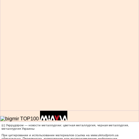
(c) Укррудпром — новости металлургии: цветная металлургия, черная металлургия,
металлургия Украины
При цитировании и использовании материалов ссылка на
www.ukrrudprom.ua
обязательна. Перепечатка, копирование или воспроизведение информации,