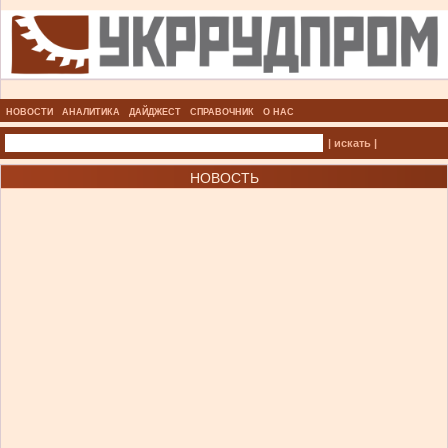
НОВОСТИ
АНАЛИТИКА
ДАЙДЖЕСТ
СПРАВОЧНИК
О НАС
| искать |
НОВОСТЬ