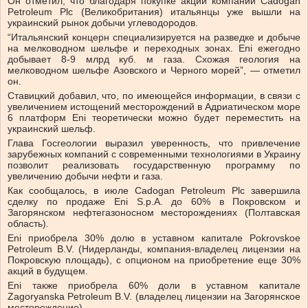
Он отметил, что благодаря покупке акций компании Cadogan
Petroleum Plc (Великобритания) итальянцы уже вышли на
украинский рынок добычи углеводородов.
“Итальянский концерн специализируется на разведке и добыче
на мелководном шельфе и переходных зонах. Eni ежегодно
добывает 8-9 млрд куб. м газа. Схожая геология на
мелководном шельфе Азовского и Черного морей”, — отметил
он.
Ставицкий добавил, что, по имеющейся информации, в связи с
увеличением истощений месторождений в Адриатическом море
6 платформ Eni теоретически можно будет переместить на
украинский шельф.
Глава Госгеологии выразил уверенность, что привлечение
зарубежных компаний с современными технологиями в Украину
позволит реализовать государственную программу по
увеличению добычи нефти и газа.
Как сообщалось, в июле Cadogan Petroleum Plc завершила
сделку по продаже Eni S.p.A. до 60% в Покровском и
Загорянском нефтегазоносном месторождениях (Полтавская
область).
Eni приобрела 30% долю в уставном капитале Pokrovskoe
Petroleum B.V. (Нидерланды, компания-владелец лицензии на
Покровскую площадь), с опционом на приобретение еще 30%
акций в будущем.
Eni также приобрела 60% доли в уставном капитале
Zagoryanska Petroleum B.V. (владелец лицензии на Загорянское
месторождение).