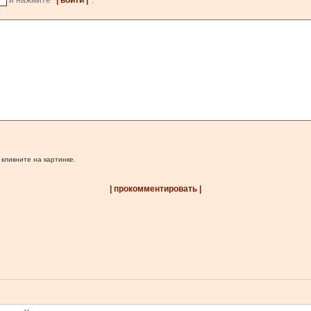
и нажмите
| войти |
.
 кликните на картинке.
| прокомментировать |