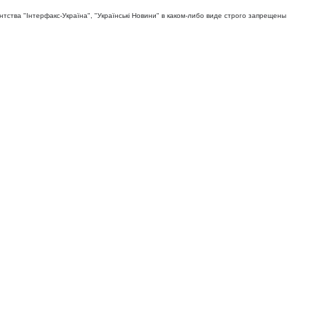
тва "Iнтерфакс-Україна", "Українськi Новини" в каком-либо виде строго запрещены