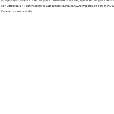
(c) Укррудпром — новости металлургии: цветная металлургия, черная металлургия, мета
При цитировании и использовании материалов ссылка на
www.ukrrudprom.ua
обязательна.
Сделано в miavia estudia.