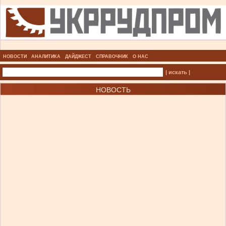
НОВОСТИ
АНАЛИТИКА
ДАЙДЖЕСТ
СПРАВОЧНИК
О НАС
| искать |
НОВОСТЬ