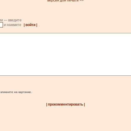
версия для печати >>
ии — введите
и нажмите
| войти |
.
 кликните на картинке.
| прокомментировать |