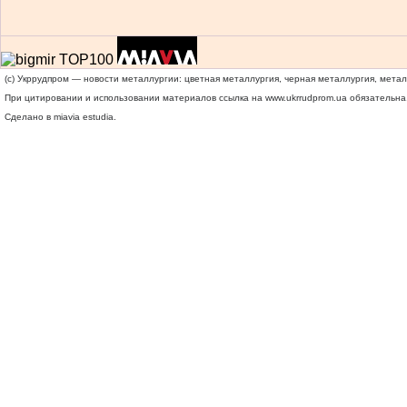
(c) Укррудпром — новости металлургии: цветная металлургия, черная металлургия, мета
При цитировании и использовании материалов ссылка на
www.ukrrudprom.ua
обязательна.
Сделано в miavia estudia.