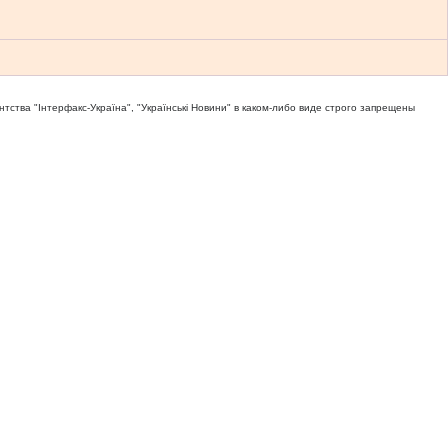
тва "Iнтерфакс-Україна", "Українськi Новини" в каком-либо виде строго запрещены