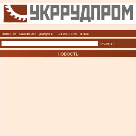
НОВОСТИ
АНАЛИТИКА
ДАЙДЖЕСТ
СПРАВОЧНИК
О НАС
| искать |
НОВОСТЬ