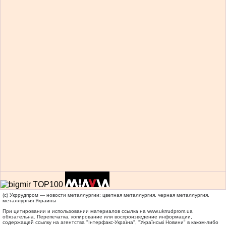
(c) Укррудпром — новости металлургии: цветная металлургия, черная металлургия,
металлургия Украины
При цитировании и использовании материалов ссылка на
www.ukrrudprom.ua
обязательна. Перепечатка, копирование или воспроизведение информации,
содержащей ссылку на агентства "Iнтерфакс-Україна", "Українськi Новини" в каком-либо