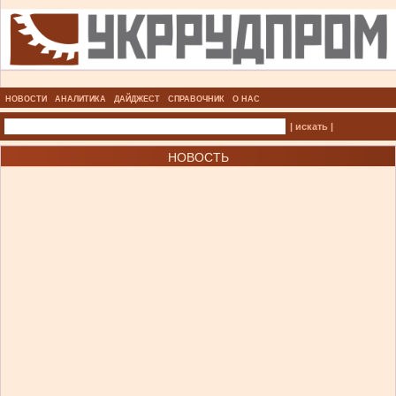
НОВОСТИ
АНАЛИТИКА
ДАЙДЖЕСТ
СПРАВОЧНИК
О НАС
| искать |
НОВОСТЬ