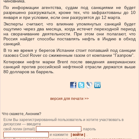
чиновника.
По информации агентства, судам под санкциями не будет
разрешено разгружаться, кроме тех, что зафрахтованы до 10
января и при условии, если они разгрузятся до 12 марта.
Эксперты считают, что влияние упомянутых санкций будет
ощутимо через два месяца, когда истечет переходной период
на сворачивание деятельности. При этом они полагают, что
Россия найдет способы поставлять нефть в Индию в обход
санкций.
В то же время у берегов Испании стоит попавший под санкции
газовоз Cool Rover со сжиженным газом от компании “Газпром”.
Котировки нефти марки Brent после введения американских
санкций против российской нефтяной отрасли держатся выше
80 долларов за баррель.
версия для печати >>
Что скажете, Аноним?
Если Вы зарегистрированный пользователь и хотите участвовать в
дискуссии — введите
свой логин (email)
, пароль
и нажмите
| войти |
.