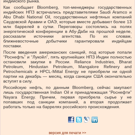
индийского рынка.
Как сообщает Bloomberg, топ-менеджеры государственных
индийских НПЗ встречались представителями Saudi Aramco и
Abu Dhabi National Oil, государственных нефтяных компаний
Саудовской Аравии и ОАЭ, которые вместе добывают более 13
млн баррелей в сутки. Переговоры состоялись на полях
энергетической конференции в Абу-Даби на прошлой неделе,
рассказали источники агентства. По их словам,
ближневосточные добытчики гарантировали индийцам
поставки.
После введения американских санкций, под которые попали
“Роснефть” и “Лукойл”, пять крупнейших НПЗ Индии полностью
остановили закупки в России. Reliance Industries, Bharat
Petroleum, Hindustan Petroleum, Mangalore Refinery and
Petrochemicals и HPCL-Mittal Energy не приобрели ни одной
партии на декабрь — месяц, когда санкции США окончательно
вступят в силу.
Российскую нефть, по данным Bloomberg, сейчас закупают
лишь государственная Indian Oil и принадлежащая “Роснефти”
Nayara Energy. Причем, первая приобрела сырье у не
попавших под санкции компаний, а вторая продолжает
работать только на баррелях российского происхождения.
версия для печати >>