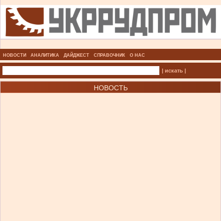
НОВОСТИ
АНАЛИТИКА
ДАЙДЖЕСТ
СПРАВОЧНИК
О НАС
| искать |
НОВОСТЬ