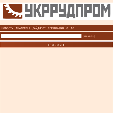
НОВОСТИ
АНАЛИТИКА
ДАЙДЖЕСТ
СПРАВОЧНИК
О НАС
| искать |
НОВОСТЬ