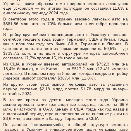
Украины, таким образом темп прироста импорта легковушек
еще ускорился — по итогам полугодия он составлял 11,6% к
аналогичному периоду 2024 года.
В сентябре этого года в Украину ввезено легковых авто на
$581,86 млн, что на 70% больше чем в сентябре прошлого
года.
В тройку крупнейших поставщиков авто в Украину в январе-
сентябре текущего года вошли Германия, США и Китай, тогда
как в прошлом году это были США, Германия и Япония. В
частности, поставки авто из Германии выросли на 50,5% — до
$739,7,2 млн, а их доля в структуре импорта автомобилей
составила 17,7% против 15,1% годом ранее.
Из США в Украину ввезено автомобилей на $732,3 млн (на
18,4% больше), а из Китая — на $517,2 млн (12,4% импорта
легковых). В прошлом году из Японии, которая входила в тройку
лидеров, импорт составлял $387,4 млн (11,8%).
Из других стран весь импорт легковых авто за указанный
период составил $2,18 млрд против $1,78 млрд за январь-
сентябрь-2024.
В то же время за девять месяцев этого года Украина
экспортировала такие транспортные средства только на $6,9
млн, в частности, в ОАЭ, Канаду и США, тогда как год назад в
аналогичный период страна поставила их на внешние рынки на
$8,6 млн, в основном в Канаду, Германию и США.
По данным Гостаможслужбы, в общей структуре импорта
товаров в Украину в январе-сентябре доля легковых авто