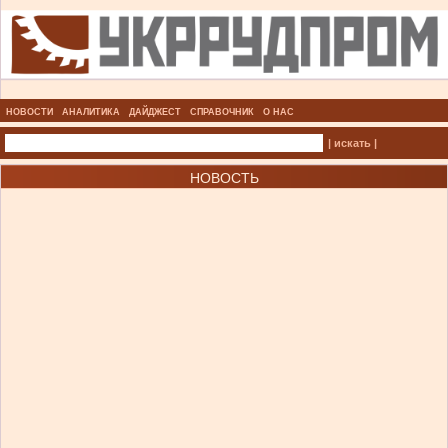
НОВОСТИ
АНАЛИТИКА
ДАЙДЖЕСТ
СПРАВОЧНИК
О НАС
| искать |
НОВОСТЬ