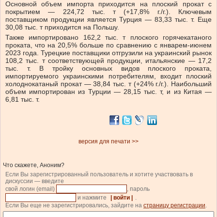
Основной объем импорта приходится на плоский прокат с
покрытием — 224,72 тыс. т (+17,8% г./г.). Ключевым
поставщиком продукции является Турция — 83,33 тыс. т. Еще
30,08 тыс. т приходится на Польшу.
Также импортировано 162,2 тыс. т плоского горячекатаного
проката, что на 20,5% больше по сравнению с январем-июнем
2023 года. Турецкие поставщики отгрузили на украинский рынок
108,2 тыс. т соответствующей продукции, итальянские — 17,2
тыс. т. В тройку основных видов плоского проката,
импортируемого украинскими потребителям, входит плоский
холоднокатаный прокат — 38,84 тыс. т (+24% г./г.). Наибольший
объем импортирован из Турции — 28,15 тыс. т, и из Китая —
6,81 тыс. т.
версия для печати >>
Что скажете, Аноним?
Если Вы зарегистрированный пользователь и хотите участвовать в
дискуссии — введите
свой логин (email)
, пароль
и нажмите
| войти |
.
Если Вы еще не зарегистрировались, зайдите на
страницу регистрации
.