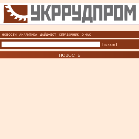
НОВОСТИ
АНАЛИТИКА
ДАЙДЖЕСТ
СПРАВОЧНИК
О НАС
| искать |
НОВОСТЬ