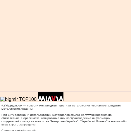
(c) Укррудпром — новости металлургии: цветная металлургия, черная металлургия,
металлургия Украины
При цитировании и использовании материалов ссылка на
www.ukrrudprom.ua
обязательна. Перепечатка, копирование или воспроизведение информации,
содержащей ссылку на агентства "Iнтерфакс-Україна", "Українськi Новини" в каком-либо
виде строго запрещены
Сделано в miavia estudia.