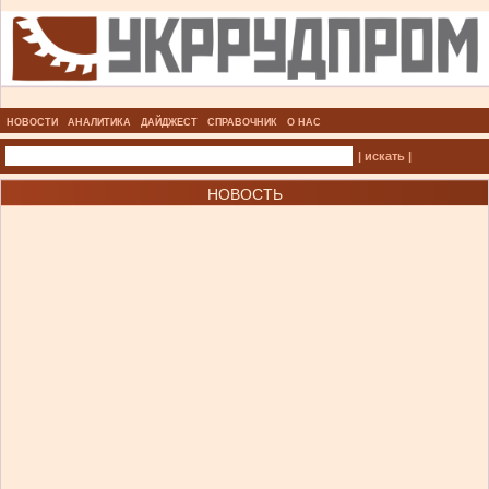
НОВОСТИ
АНАЛИТИКА
ДАЙДЖЕСТ
СПРАВОЧНИК
О НАС
| искать |
НОВОСТЬ