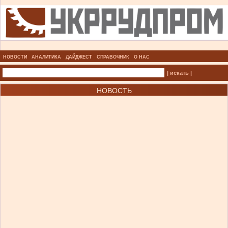
НОВОСТИ
АНАЛИТИКА
ДАЙДЖЕСТ
СПРАВОЧНИК
О НАС
| искать |
НОВОСТЬ