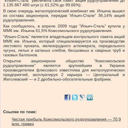
“Ильич-Сталь” увеличила свой пакет акций рудоуправления до
1 135 867 480 штук (с 61,52% до 99,66%).
В свою очередь металлургический комбинат им. Ильича вышел
из состава акционеров, передав “Ильич-Стали” 36,14% акций
рудоуправления.
Как сообщалось, в апреле 2009 года “Ильич-Сталь” купила у
ММК им. Ильича 61,5% Комсомольского рудоуправления.
“Ильич-Сталь” является владельцем контрольного пакета акций
ММК им. Ильича, который специализируется на производстве
листового проката, железорудного агломерата, передельного
чугуна, литых и катаных слябов, бесшовных и сварных труб и
газовых баллонов.
Открытое акционерное общество “Комсомольское
рудоуправление” является крупнейшим в Украине
производителем флюсового известняка для металлургических
предприятий, эксплуатируя 2 карьера — Центральный и
Жеголевский — и 2 дробильно-обогатительные фабрики.
Ссылки по теме:
Чистая прибыль Комсомольского рудоуправления — 70,9
млн. гривен