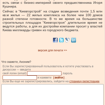
есть связи с бизнес-империей своего предшественника Игоря
Кушнира.
Сейчас в “Киевгорстрой” на стадии возведения почти 1,5 млн
кв.м жилья — 22 жилых комплекса на более чем 100 домов
разной степени готовности. В то же время на большинстве
строительных площадок “Киевгорстроя” длительное время не
ведутся работы, а для их достройки компании просит у властей
Киева миллиарды гривен из городского бюджета.
версия для печати >>
Что скажете, Аноним?
Если Вы зарегистрированный пользователь и хотите участвовать в
дискуссии — введите
свой логин (email)
, пароль
и нажмите
| войти |
.
Если Вы еще не зарегистрировались, зайдите на
страницу регистрации
.