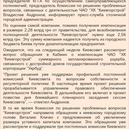
председателя КГГА по осуществлению самоуправляющихся
полномочий, председатель Комиссии по решению проблемных
вопросов, связанных с деятельностью ЧАО “ХК “Киевгорстрой”
Владислав Андронов, информирует пресс-служба столичной
городской администрации.
По оценкам самой компании, помимо получения компенсации
в размере 2,28 млрд грн от правительства, для возобновления
полноценной деятельности “Киевгорстроя” нужно еще 2,56
млрд грн. Эту сумму компания надеется получить из городского
бюджета Киева путем докапитализации предприятия.
Ожидается, что на следующей неделе Киевсовет рассмотрит
вопрос обращения в Кабмин о компенсации ЧАО “ХК
“Киевгорстрой” суммарного запланированного ущерба,
связанного с достройкой домов государственной строительной
корпорации “Укрбуд”.
“Проект решения уже поддержан профильной постоянной
комиссией Киевсовета по вопросам собственности и
регуляторной политики. В настоящее время проект решения
прорабатывается управлением правового обеспечения
деятельности Киевсовета. В дальнейшем его включат в проект
повестки дня ближайшего пленарного заседания сессии
Киевсовета”, — отметил Андронов.
В то же время Комиссия по решению проблемных вопросов
“Киевгорстроя” направила обращение к киевскому городскому
голове Виталию Кличко с предложением об увеличении
размера уставного капитала компании. Это обращение уже
рассмотрели и поддержали три постоянных комиссии Киевского