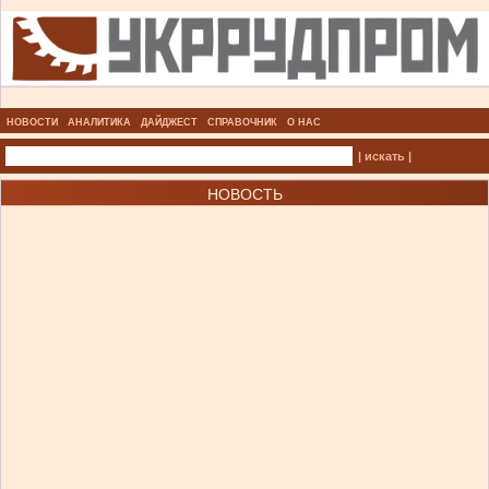
НОВОСТИ
АНАЛИТИКА
ДАЙДЖЕСТ
СПРАВОЧНИК
О НАС
| искать |
НОВОСТЬ