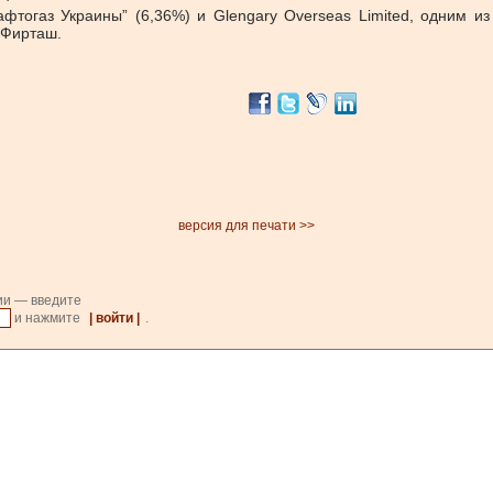
тогаз Украины” (6,36%) и Glengary Overseas Limited, одним и
 Фирташ.
версия для печати >>
ии — введите
и нажмите
| войти |
.