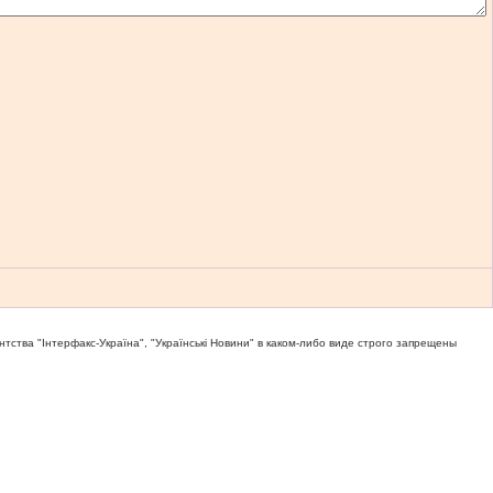
тва "Iнтерфакс-Україна", "Українськi Новини" в каком-либо виде строго запрещены