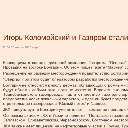
Игорь Коломойский и Газпром стал
[11:54 30 марта 2010 года ]
Консорциум в составе дочерней компании Газпрома “Овергаз”, 
Провадия на востоке Болгарии. Об этом пишет газета “Маркер” с
Разрешение на разведку месторождения правительство Болгарии 
“Овергаз” при этом будет оператором разработки месторождени
Болгария не относится к числу держав, обладающих огромными з
будут объемы добычи газа, пока не известно. Впрочем, эконом
Трансбалканского газопровода, так и от местных газотранспо
предприятие носит локальный характер, и едва ли будет предста
строительстве газопроводов “Южный поток” и Nabucco.
JKX присутствует в Болгарии уже пять лет — компании принадлежа
Основным активом JKX в Украине является “Полтавская газонеф
Заплавском, Елизаветовском, Червоноярском, Восточном месторо
JKX также имеет лицензии на нефтегазовые участки в Грузии, Ту