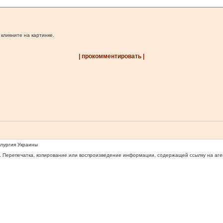
 кликните на картинке.
| прокомментировать |
ллургия Украины
 Перепечатка, копирование или воспроизведение информации, содержащей ссылку на агентс