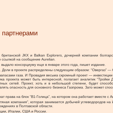
и партнерами
британской JKX и Balkan Explorers, дочерней компании болгарс
о ссылкой на сообщение Aurelian.
выдало консорциуму еще в январе этого года, пишет издание.
я. Доли в проекте распределены следующим образом: “Овергаз” — 
апасами газа. И Провадия весьма скромный проект — инвестиции 
ика проекта может быть интересной, полагает аналитик “Тройки 
ртных сетей. Проект, хоть и в небольшой степени, будет спосо
влять опасность для основного бизнеса Газпрома. Зато может спос
т права на блок “В1-Голица”, на котором она работает вместе с Au
тяная компания”, которая занимается добычей углеводородов на 
ждениях в Полтавской области.
рции, Италии, США и России.