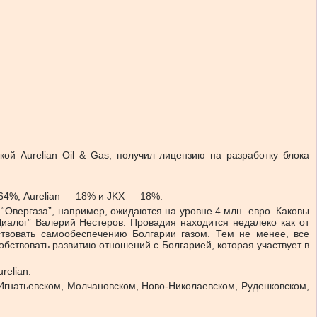
кой Aurelian Oil & Gas, получил лицензию на разработку блока
64%, Aurelian — 18% и JKX — 18%.
“Овергаза”, например, ожидаются на уровне 4 млн. евро. Каковы
Диалог” Валерий Нестеров. Провадия находится недалеко как от
бствовать самообеспечению Болгарии газом. Тем не менее, все
обствовать развитию отношений с Болгарией, которая участвует в
relian.
Игнатьевском, Молчановском, Ново-Николаевском, Руденковском,