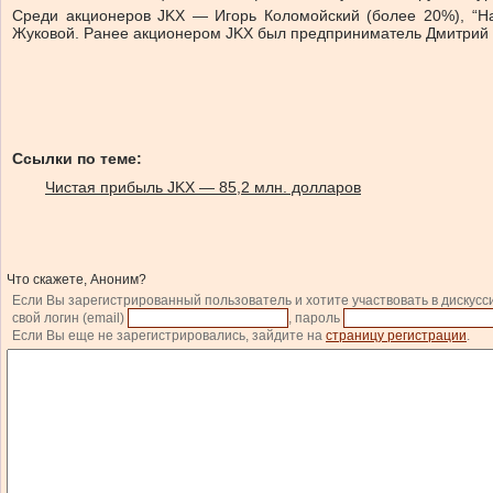
Среди акционеров JKX — Игорь Коломойский (более 20%), “Наф
Жуковой. Ранее акционером JKX был предприниматель Дмитрий
Ссылки по теме:
Чистая прибыль JKX — 85,2 млн. долларов
Что скажете, Аноним?
Если Вы зарегистрированный пользователь и хотите участвовать в дискусс
свой логин (email)
, пароль
Если Вы еще не зарегистрировались, зайдите на
страницу регистрации
.