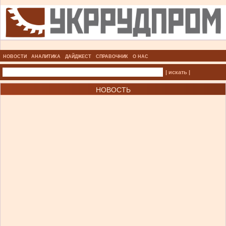
НОВОСТИ
АНАЛИТИКА
ДАЙДЖЕСТ
СПРАВОЧНИК
О НАС
| искать |
НОВОСТЬ