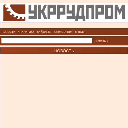
НОВОСТИ
АНАЛИТИКА
ДАЙДЖЕСТ
СПРАВОЧНИК
О НАС
| искать |
НОВОСТЬ