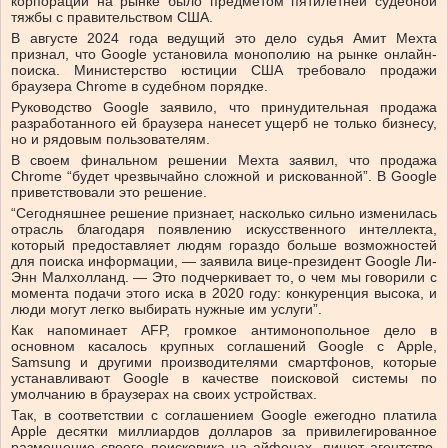
корпорации на рынке было предметом пятилетней судебной
тяжбы с правительством США.
В августе 2024 года ведущий это дело судья Амит Мехта
признал, что Google установила монополию на рынке онлайн-
поиска. Министерство юстиции США требовало продажи
браузера Chrome в судебном порядке.
Руководство Google заявило, что принудительная продажа
разработанного ей браузера нанесет ущерб не только бизнесу,
но и рядовым пользователям.
В своем финальном решении Мехта заявил, что продажа
Chrome “будет чрезвычайно сложной и рискованной”. В Google
приветствовали это решение.
“Сегодняшнее решение признает, насколько сильно изменилась
отрасль благодаря появлению искусственного интеллекта,
который предоставляет людям гораздо больше возможностей
для поиска информации, — заявила вице-президент Google Ли-
Энн Малхолланд. — Это подчеркивает то, о чем мы говорили с
момента подачи этого иска в 2020 году: конкуренция высока, и
люди могут легко выбирать нужные им услуги”.
Как напоминает AFP, громкое антимонопольное дело в
основном касалось крупных соглашений Google с Apple,
Samsung и другими производителями смартфонов, которые
устанавливают Google в качестве поисковой системы по
умолчанию в браузерах на своих устройствах.
Так, в соответствии с соглашением Google ежегодно платила
Apple десятки миллиардов долларов за привилегированное
размещение своего поисковика на айфонах, пишет агентство.