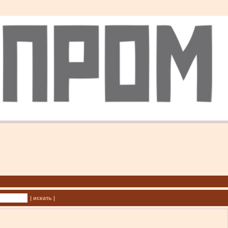
| искать |