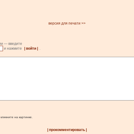
версия для печати >>
ии — введите
и нажмите
| войти |
.
 кликните на картинке.
| прокомментировать |