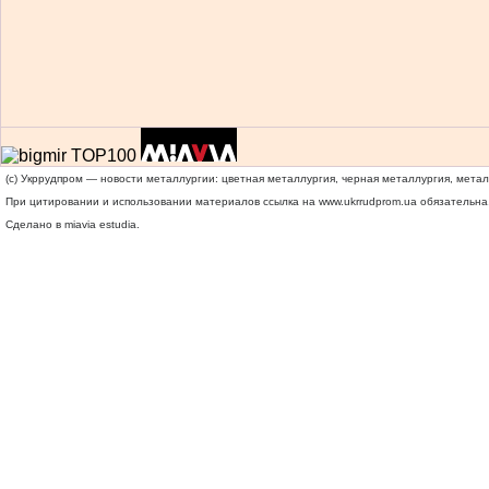
(c) Укррудпром — новости металлургии: цветная металлургия, черная металлургия, мета
При цитировании и использовании материалов ссылка на
www.ukrrudprom.ua
обязательна.
Сделано в miavia estudia.