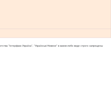
тва "Iнтерфакс-Україна", "Українськi Новини" в каком-либо виде строго запрещены