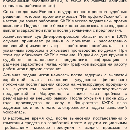
полученными заболеваниями, а также по фактам моббинга
(травли на рабочем месте).
Согласно данным Единого государственного реестра судебных
решений, которые проанализировал “Интерфакс-Украина”, в
настоящее время работники КЖРК массово подают иски против
компании. Подавляющее большинство исков касается задержки
выплаты заработной платы после увольнения с предприятия.
Хозяйственный суд Днепропетровской области почти в 100%
случаев принимает решения о принятии к рассмотрению
заявлений физических лиц — работников комбината — по
указанным вопросам и открывает производство по делам. При
этом суд обязывает КЖРК в течение 10 дней со дня вручения
судебного постановления предоставить информацию о
размере заработной платы, копии графиков выходов на работу
работников и другие сведения.
Активная подача исков началась после задержек с выплатой
заработной платы вследствие ухудшения финансового
положения после падения спроса на железорудную продукцию
на внутреннем рынке из-за потери металлургических
предприятий в Мариуполе, а также из-за проблем с
реализацией на внешних рынках. После открытия в июне 2025
года производства по делу о банкротстве КЖРК из-за
задолженности по оплате электроэнергии подача заявлений
ускорилась.
В настоящее время суд, после вынесения постановлений о
взыскании средств по заработной плате и другим социальным
требованиям, массово приступил к выдаче приказов о