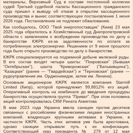
материалы, Верховный Суд в составе постоянной коллегии
судей Третьей судебной палаты Кассационного гражданского
суда пришел к выводу об отказе в открытии кассационного
производства и вынес соответствующее постановление 1 июня
2026 года. Постановление не подлежит обжалованию.
Как сообщалось, ООО “Твой энергопоставщик” (Киев) 23 мая
2025 года обратилось в Хозяйственный суд Днепропетровской
области с заявлением о возбуждении производства по делу о
банкротстве КЖРК из-за задолженности по оплате за
потребленную электроэнергию. Решением от 9 июня прошлого
года было открыто производство по делу о банкротстве.
КЖРК специализируется на подземной добыче железной руды.
В его состав входят четыре шахты: “Покровская” (бывшая
“Октябрьская”), шахта “Криворожская” (”Батькивщина”),
“Казацкая” (ранее — “Гвардейская”) и “Терновская” (ранее —
рудоуправление им. Орджоникидзе, затем им. Ленина).
Основным акционером КЖРК является компания Starmill
Limited (Кипр), которой принадлежит 99,8812% его акций.
Оперативный контроль на комбинате до введения процедуры
банкротства осуществляла группа “Приват”. При этом половина
акций контролировалась СКМ Рината Ахметова
В мае 2023 года Украина ввела санкции против десятков
связанных с российскими физическими лицами иностранных
компаний, владеющих крупными активами в Украине, в
частности КЖРК. Часть этих активов уже была арестована,
однако санкции открывали путь к их конфискации.
Соответствующий указ президента № 279 от 12 мая