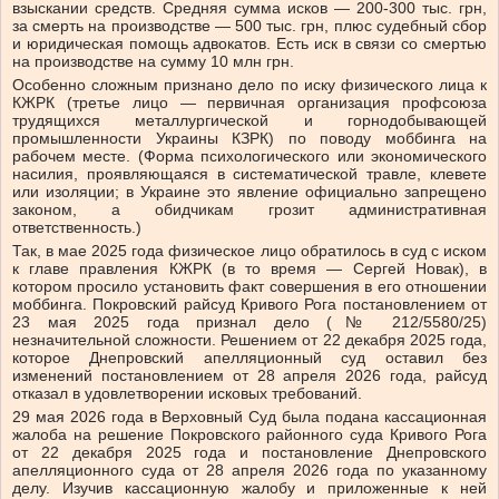
взыскании средств. Средняя сумма исков — 200-300 тыс. грн,
за смерть на производстве — 500 тыс. грн, плюс судебный сбор
и юридическая помощь адвокатов. Есть иск в связи со смертью
на производстве на сумму 10 млн грн.
Особенно сложным признано дело по иску физического лица к
КЖРК (третье лицо — первичная организация профсоюза
трудящихся металлургической и горнодобывающей
промышленности Украины КЗРК) по поводу моббинга на
рабочем месте. (Форма психологического или экономического
насилия, проявляющаяся в систематической травле, клевете
или изоляции; в Украине это явление официально запрещено
законом, а обидчикам грозит административная
ответственность.)
Так, в мае 2025 года физическое лицо обратилось в суд с иском
к главе правления КЖРК (в то время — Сергей Новак), в
котором просило установить факт совершения в его отношении
моббинга. Покровский райсуд Кривого Рога постановлением от
23 мая 2025 года признал дело (№ 212/5580/25)
незначительной сложности. Решением от 22 декабря 2025 года,
которое Днепровский апелляционный суд оставил без
изменений постановлением от 28 апреля 2026 года, райсуд
отказал в удовлетворении исковых требований.
29 мая 2026 года в Верховный Суд была подана кассационная
жалоба на решение Покровского районного суда Кривого Рога
от 22 декабря 2025 года и постановление Днепровского
апелляционного суда от 28 апреля 2026 года по указанному
делу. Изучив кассационную жалобу и приложенные к ней