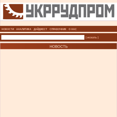
НОВОСТИ
АНАЛИТИКА
ДАЙДЖЕСТ
СПРАВОЧНИК
О НАС
| искать |
НОВОСТЬ