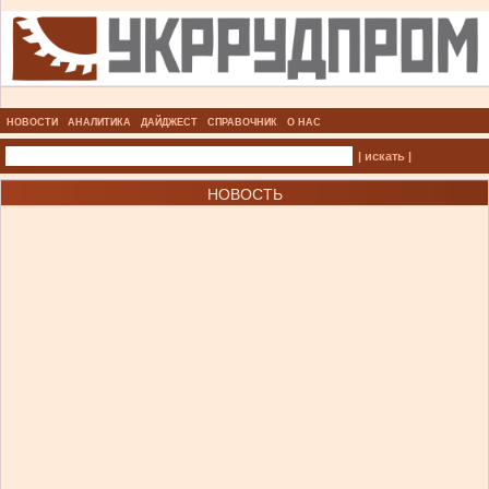
НОВОСТИ
АНАЛИТИКА
ДАЙДЖЕСТ
СПРАВОЧНИК
О НАС
| искать |
НОВОСТЬ