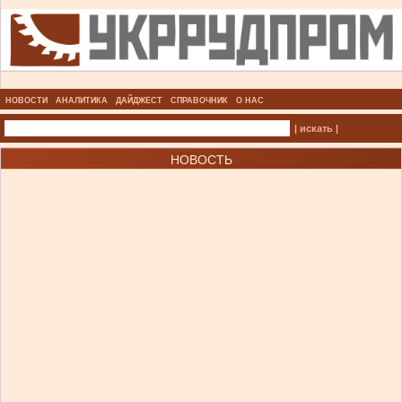
НОВОСТИ
АНАЛИТИКА
ДАЙДЖЕСТ
СПРАВОЧНИК
О НАС
| искать |
НОВОСТЬ