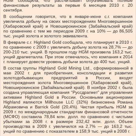
HGM сообщила, что рассчитывает опубликовать полные
финансовые результаты за первые 6 месяцев 2010 г. 20
сентября.
В сообщении говорится, что в январе-июне с.г. компания
увеличила добычу на своих месторождениях Многовершинное
(Хабаровский край) и Новоширокинское (Забайкальский край)
по сравнению с тем же периодом 2009 г. на 10% — до 86,505
тыс. унций золота и золотого эквивалента.
В феврале с.г. Highland Gold сообщала, что планирует в 2010 г.
по сравнению с 2009 г. увеличить добычу золота на 28,7% — до
200-210 тыс. унций. В прошлом году HGM произвела 163,2 тыс.
унций драгметалла. При этом отмечалось, что компания к 2014
г. планирует довести уровень добычи золота до 400 тыс. унций.
В состав группы Highland Gold Mining Ltd., сформированной в
мае 2002 г. для приобретения, консолидации и развития
золотодобывающих предприятий в России, входят
месторождения золота Многовершинное (Хабаровский край),
Новоширокинское (Забайкальский край). В ноябре 2002 г. была
создана управляющая компания “Руссдрагмет” для управления
активами Highland Gold в России. Основными акционерами
Highland являются Millhouse LLC (32%) бизнесмена Романа
Абрамовича и Barrick Gold (20,4%). Чистая прибыль HGM за
2009 г. по международным стандартам финансовой отчетности
(МСФО) составила 78,84 млн. долл. по сравнению с чистыми
убытками за 2008 г. в размере 232,42 млн. долл. Объем
производства в 2009 г. увеличился на 2,7% — до 163,2 тыс.
унций по сравнению с показателем в 158,9 тыс. унций в 2008 г.